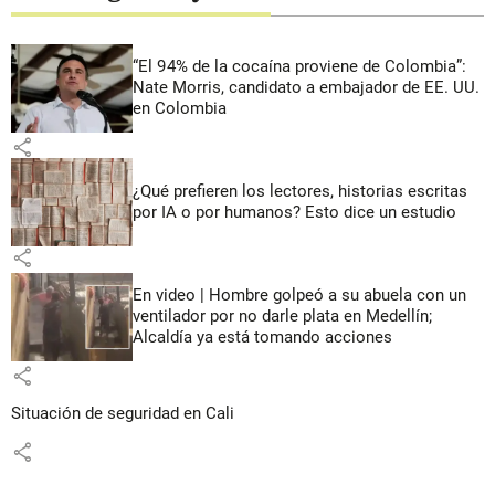
“El 94% de la cocaína proviene de Colombia”:
Nate Morris, candidato a embajador de EE. UU.
en Colombia
share
¿Qué prefieren los lectores, historias escritas
por IA o por humanos? Esto dice un estudio
share
En video | Hombre golpeó a su abuela con un
ventilador por no darle plata en Medellín;
Alcaldía ya está tomando acciones
share
Situación de seguridad en Cali
share