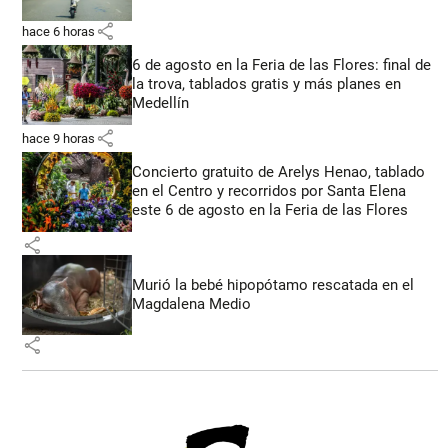
share
hace 6 horas
6 de agosto en la Feria de las Flores: final de
la trova, tablados gratis y más planes en
Medellín
share
hace 9 horas
Concierto gratuito de Arelys Henao, tablado
en el Centro y recorridos por Santa Elena
este 6 de agosto en la Feria de las Flores
share
Murió la bebé hipopótamo rescatada en el
Magdalena Medio
share