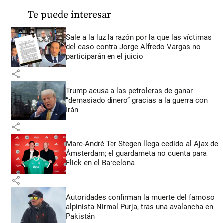
Te puede interesar
Sale a la luz la razón por la que las víctimas
del caso contra Jorge Alfredo Vargas no
participarán en el juicio
share
Trump acusa a las petroleras de ganar
“demasiado dinero” gracias a la guerra con
Irán
share
Marc-André Ter Stegen llega cedido al Ajax de
Ámsterdam; el guardameta no cuenta para
Flick en el Barcelona
share
Autoridades confirman la muerte del famoso
alpinista Nirmal Purja, tras una avalancha en
Pakistán