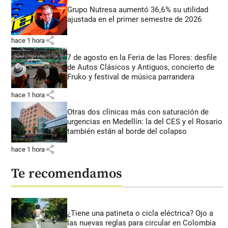
Grupo Nutresa aumentó 36,6% su utilidad
ajustada en el primer semestre de 2026
share
hace 1 hora
7 de agosto en la Feria de las Flores: desfile
de Autos Clásicos y Antiguos, concierto de
Fruko y festival de música parrandera
share
hace 1 hora
Otras dos clínicas más con saturación de
urgencias en Medellín: la del CES y el Rosario
también están al borde del colapso
share
hace 1 hora
Te recomendamos
¿Tiene una patineta o cicla eléctrica? Ojo a
las nuevas reglas para circular en Colombia