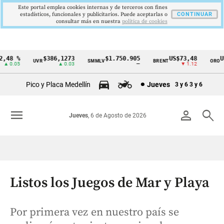
Este portal emplea cookies internas y de terceros con fines
estadísticos, funcionales y publicitarios. Puede aceptarlas o
CONTINUAR
consultar más en nuestra
politica de cookies
48 %
$386,1273
$1.750.905
US$73,48
US
UVR
SMMLV
BRENT
ORO
Cintillo
▲ 0.05
▲ 0.03
—
▼ 1.12
de
Pico y Placa Medellín
Jueves
3 y 6
3 y 6
indicadores
económicos
menu
person
search
Jueves
, 6 de Agosto de 2026
Colombia
Listos los Juegos de Mar y Playa
Por primera vez en nuestro país se