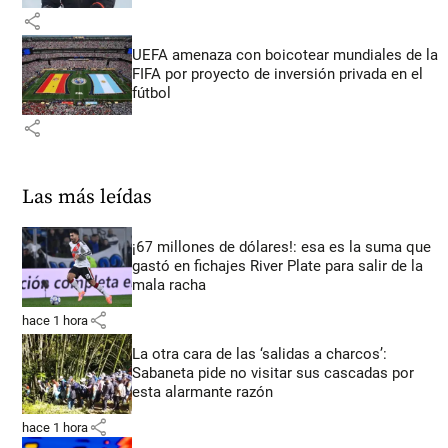
share
UEFA amenaza con boicotear mundiales de la
FIFA por proyecto de inversión privada en el
fútbol
share
Las más leídas
¡67 millones de dólares!: esa es la suma que
gastó en fichajes River Plate para salir de la
mala racha
share
hace 1 hora
La otra cara de las ‘salidas a charcos’:
Sabaneta pide no visitar sus cascadas por
esta alarmante razón
share
hace 1 hora