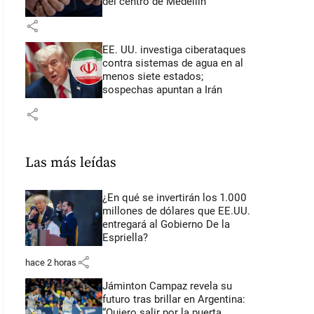
del centro de Medellín
share
EE. UU. investiga ciberataques
contra sistemas de agua en al
menos siete estados;
sospechas apuntan a Irán
share
Las más leídas
¿En qué se invertirán los 1.000
millones de dólares que EE.UU.
entregará al Gobierno De la
Espriella?
share
hace 2 horas
Jáminton Campaz revela su
futuro tras brillar en Argentina:
“Quiero salir por la puerta