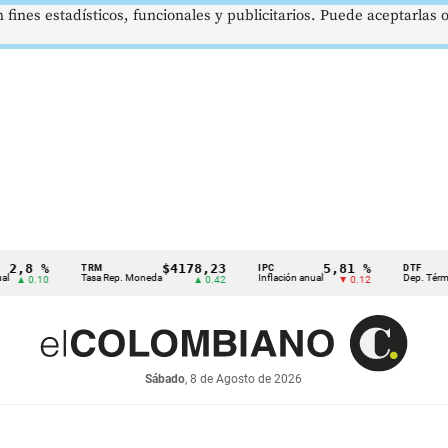
 fines estadísticos, funcionales y publicitarios. Puede aceptarlas
8 %
$4178,23
5,81 %
TRM
IPC
DTF
Tasa Rep. Moneda
Inflación anual
Dep. Término Fi
0.10
▲ 0.42
▼ 0.12
Sábado
, 8 de Agosto de 2026