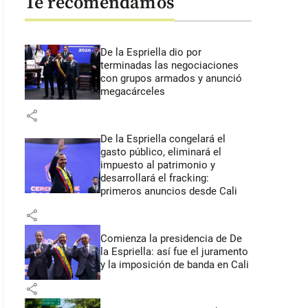
Te recomendamos
De la Espriella dio por
terminadas las negociaciones
con grupos armados y anunció
megacárceles
share
De la Espriella congelará el
gasto público, eliminará el
impuesto al patrimonio y
desarrollará el fracking:
primeros anuncios desde Cali
share
Comienza la presidencia de De
la Espriella: así fue el juramento
y la imposición de banda en Cali
share