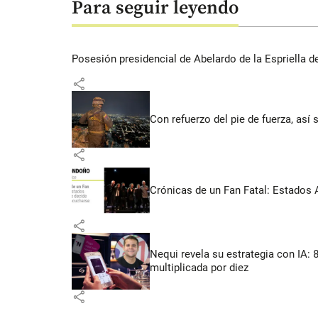
Para seguir leyendo
Posesión presidencial de Abelardo de la Espriella d
share
Con refuerzo del pie de fuerza, así 
share
Crónicas de un Fan Fatal: Estados 
share
Nequi revela su estrategia con IA:
multiplicada por diez
share