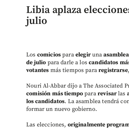
Libia aplaza eleccion
julio
Los
comicios
para
elegir
una
asamblea
de julio
para darle a los
candidatos
más
votantes
más tiempos para
registrarse
Nouri Al-Abbar dijo a The Associated P
comisión
más tiempo
para
revisar
las
los candidatos
. La asamblea tendrá co
formar un nuevo gobierno.
Las elecciones,
originalmente progra