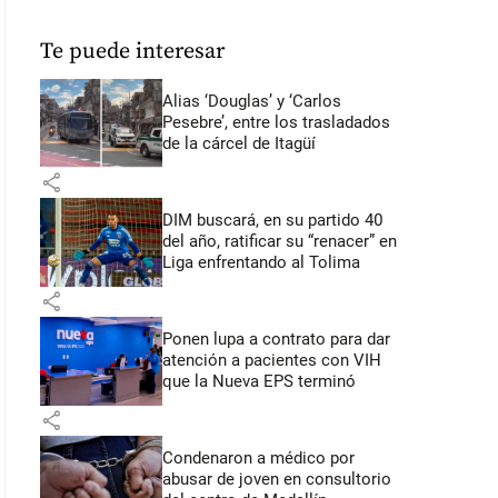
Te puede interesar
Alias ‘Douglas’ y ‘Carlos
Pesebre’, entre los trasladados
de la cárcel de Itagüí
share
DIM buscará, en su partido 40
del año, ratificar su “renacer” en
Liga enfrentando al Tolima
share
Ponen lupa a contrato para dar
atención a pacientes con VIH
que la Nueva EPS terminó
share
Condenaron a médico por
abusar de joven en consultorio