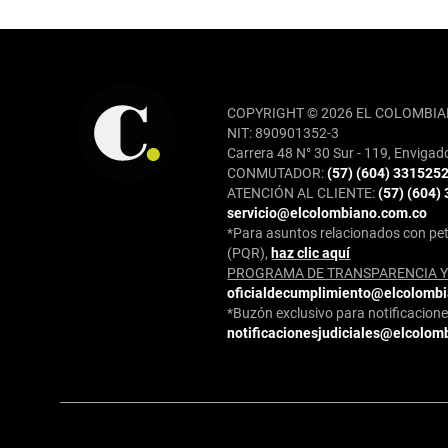
REDES SOCIALES
COPYRIGHT © 2026 EL COLOMBIA
NIT: 890901352-3
Carrera 48 N° 30 Sur - 119, Envigad
CONMUTADOR:
(57) (604) 331525
ATENCIÓN AL CLIENTE:
(57) (604)
servicio@elcolombiano.com.co
*Para asuntos relacionados con pet
(PQR),
haz clic aquí
PROGRAMA DE TRANSPARENCIA Y 
oficialdecumplimiento@elcolomb
*Buzón exclusivo para notificaciones
notificacionesjudiciales@elcolom