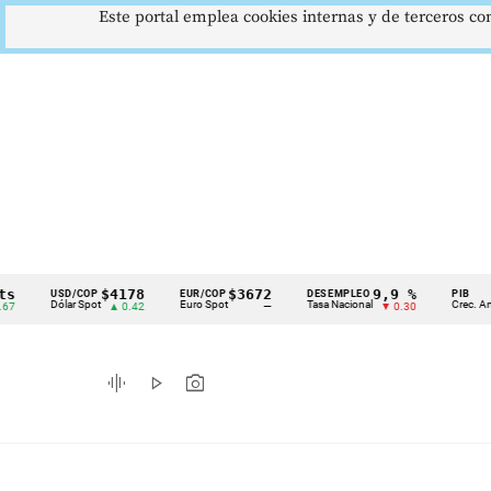
Este portal emplea cookies internas y de terceros con
$4178
$3672
9,9 %
2,
USD/COP
EUR/COP
DESEMPLEO
PIB
Cintillo
Dólar Spot
Euro Spot
Tasa Nacional
Crec. Anual
▲ 0.42
—
▼ 0.30
▲ 
de
indicadores
graphic_eq
play_arrow
photo_camera
económicos
Colombia