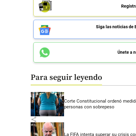
Regístr
Siga las noticias 
Únete a n
Para seguir leyendo
Corte Constitucional ordenó medida
personas con sobrepeso
share
La FIFA intenta superar su crisis co