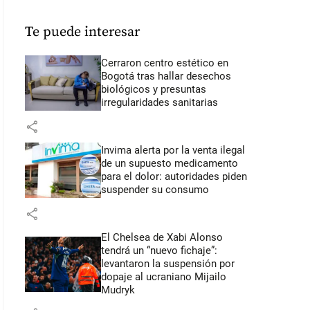
Te puede interesar
Cerraron centro estético en
Bogotá tras hallar desechos
biológicos y presuntas
irregularidades sanitarias
share
Invima alerta por la venta ilegal
de un supuesto medicamento
para el dolor: autoridades piden
suspender su consumo
share
El Chelsea de Xabi Alonso
tendrá un “nuevo fichaje”:
levantaron la suspensión por
dopaje al ucraniano Mijailo
Mudryk