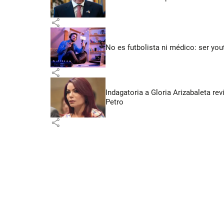
share
No es futbolista ni médico: ser yo
share
Indagatoria a Gloria Arizabaleta re
Petro
share