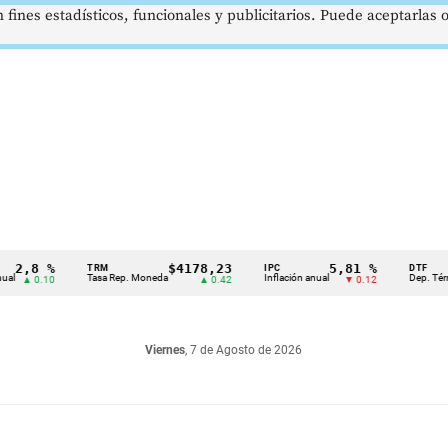
 fines estadísticos, funcionales y publicitarios. Puede aceptarlas
8 %
$4178,23
5,81 %
TRM
IPC
DTF
Tasa Rep. Moneda
Inflación anual
Dep. Término Fi
0.10
▲ 0.42
▼ 0.12
Viernes
, 7 de Agosto de 2026