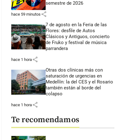
semestre de 2026
share
hace 59 minutos
7 de agosto en la Feria de las
Flores: desfile de Autos
Clásicos y Antiguos, concierto
de Fruko y festival de música
parrandera
share
hace 1 hora
Otras dos clínicas más con
saturación de urgencias en
Medellín: la del CES y el Rosario
también están al borde del
colapso
share
hace 1 hora
Te recomendamos