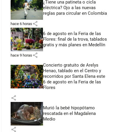
¿Tiene una patineta o cicla
eléctrica? Ojo a las nuevas
reglas para circular en Colombia
share
hace 6 horas
6 de agosto en la Feria de las
Flores: final de la trova, tablados
gratis y más planes en Medellín
share
hace 9 horas
Concierto gratuito de Arelys
Henao, tablado en el Centro y
recorridos por Santa Elena este
6 de agosto en la Feria de las
Flores
share
Murió la bebé hipopótamo
rescatada en el Magdalena
Medio
share