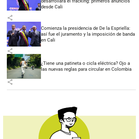
desarrollará el fracking: primeros anuncios
desde Cali
share
Comienza la presidencia de De la Espriella:
así fue el juramento y la imposición de banda
en Cali
share
¿Tiene una patineta o cicla eléctrica? Ojo a
las nuevas reglas para circular en Colombia
share