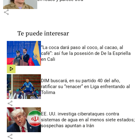
share
Te puede interesar
“La coca dará paso al coco, al cacao, al
café”: así fue la posesión de De la Espriella
en Cali
share
DIM buscará, en su partido 40 del año,
ratificar su “renacer” en Liga enfrentando al
Tolima
share
EE. UU. investiga ciberataques contra
sistemas de agua en al menos siete estados;
sospechas apuntan a Irán
share