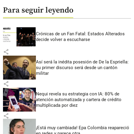
Para seguir leyendo
Crónicas de un Fan Fatal: Estados Alterados
decide volver a escucharse
share
Así será la inédita posesión de De la Espriella:
su primer discurso será desde un cantón
militar
share
Nequi revela su estrategia con IA: 80% de
atención automatizada y cartera de crédito
multiplicada por diez
share
¡Está muy cambiada! Epa Colombia reapareció
en redes y parece otra