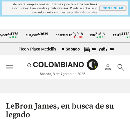
Este portal emplea cookies internas y de terceros con fines
estadísticos, funcionales y publicitarios. Puede aceptarlas o
CONTINUAR
consultar más en nuestra
politica de cookies
$4178
$3639
9,9 %
2,8 %
$4178,2
OP
EUR/COP
DESEMPLEO
PIB
TRM
Cintillo
▲ 0.42
—
▼ 0.30
▲ 0.10
▲ 0.4
de
Pico y Placa Medellín
Sabado
no
no
indicadores
económicos
menu
person
search
Colombia
Sábado
, 8 de Agosto de 2026
LeBron James, en busca de su
legado