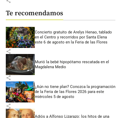
share
Te recomendamos
Concierto gratuito de Arelys Henao, tablado
en el Centro y recorridos por Santa Elena
este 6 de agosto en la Feria de las Flores
share
Murió la bebé hipopótamo rescatada en el
Magdalena Medio
share
¿Aún no tiene plan? Conozca la programación
de la Feria de las Flores 2026 para este
miércoles 5 de agosto
share
Adiós a Alfonso Lizarazo: los hitos de una