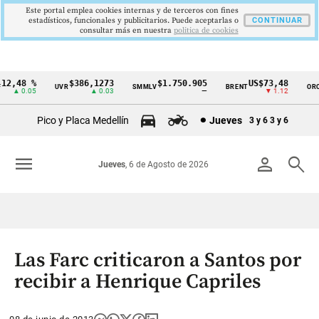
Este portal emplea cookies internas y de terceros con fines
estadísticos, funcionales y publicitarios. Puede aceptarlas o
CONTINUAR
consultar más en nuestra
politica de cookies
2,48 %
$386,1273
$1.750.905
US$73,48
U
UVR
SMMLV
BRENT
ORO
Cintillo
▲ 0.05
▲ 0.03
—
▼ 1.12
de
Pico y Placa Medellín
Jueves
3 y 6
3 y 6
indicadores
económicos
menu
person
search
Jueves
, 6 de Agosto de 2026
Colombia
Las Farc criticaron a Santos por
recibir a Henrique Capriles