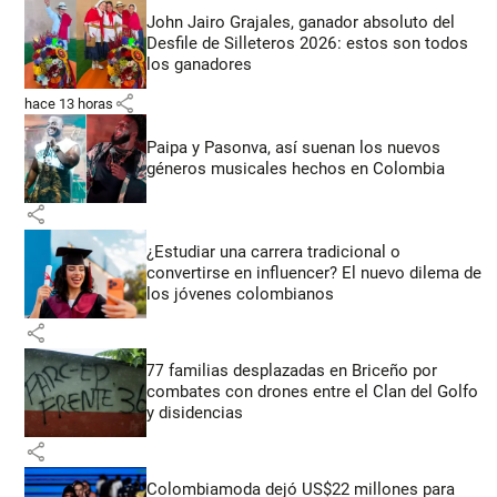
John Jairo Grajales, ganador absoluto del
Desfile de Silleteros 2026: estos son todos
los ganadores
share
hace 13 horas
Paipa y Pasonva, así suenan los nuevos
géneros musicales hechos en Colombia
share
¿Estudiar una carrera tradicional o
convertirse en influencer? El nuevo dilema de
los jóvenes colombianos
share
77 familias desplazadas en Briceño por
combates con drones entre el Clan del Golfo
y disidencias
share
Colombiamoda dejó US$22 millones para