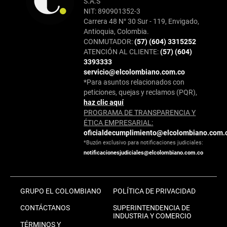
S.A.S
NIT: 890901352-3
Carrera 48 N° 30 Sur - 119, Envigado,
Antioquia, Colombia.
CONMUTADOR:
(57) (604) 3315252
ATENCIÓN AL CLIENTE:
(57) (604)
3393333
servicio@elcolombiano.com.co
*Para asuntos relacionados con
peticiones, quejas y reclamos (PQR),
haz clic aquí
PROGRAMA DE TRANSPARENCIA Y
ÉTICA EMPRESARIAL:
oficialdecumplimiento@elcolombiano.com.
*Buzón exclusivo para notificaciones judiciales:
notificacionesjudiciales@elcolombiano.com.co
GRUPO EL COLOMBIANO
POLÍTICA DE PRIVACIDAD
CONTÁCTANOS
SUPERINTENDENCIA DE
INDUSTRIA Y COMERCIO
TÉRMINOS Y