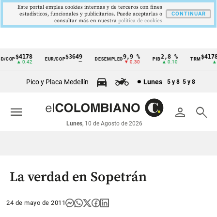
Este portal emplea cookies internas y de terceros con fines
estadísticos, funcionales y publicitarios. Puede aceptarlas o
CONTINUAR
consultar más en nuestra
politica de cookies
$4178
$3649
9,9 %
2,8 %
$4178,
/COP
EUR/COP
DESEMPLEO
PIB
TRM
Cintillo
▲ 0.42
—
▼ 0.30
▲ 0.10
▲ 0.
de
Pico y Placa Medellín
Lunes
5 y 8
5 y 8
indicadores
económicos
menu
person
search
Colombia
Lunes
, 10 de Agosto de 2026
La verdad en Sopetrán
24 de mayo de 2011