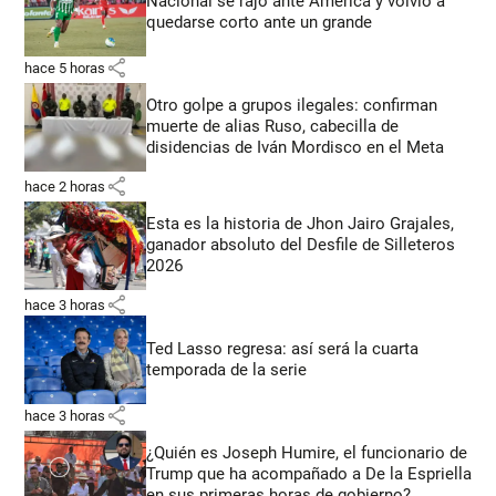
Nacional se rajó ante América y volvió a
quedarse corto ante un grande
share
hace 5 horas
Otro golpe a grupos ilegales: confirman
muerte de alias Ruso, cabecilla de
disidencias de Iván Mordisco en el Meta
share
hace 2 horas
Esta es la historia de Jhon Jairo Grajales,
ganador absoluto del Desfile de Silleteros
2026
share
hace 3 horas
Ted Lasso regresa: así será la cuarta
temporada de la serie
share
hace 3 horas
¿Quién es Joseph Humire, el funcionario de
Trump que ha acompañado a De la Espriella
en sus primeras horas de gobierno?