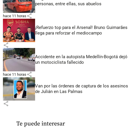
personas, entre ellas, sus abuelos
share
hace 11 horas
¡Refuerzo top para el Arsenal! Bruno Guimarães
llega para reforzar el mediocampo
share
Accidente en la autopista Medellín-Bogotá dejó
un motociclista fallecido
share
hace 11 horas
Van por las órdenes de captura de los asesinos
de Julián en Las Palmas
share
Te puede interesar