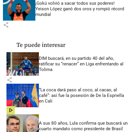
¡Gokú volvió a sacar todos sus poderes!
Yeison López ganó dos oros y rompió récord
mundial
share
Te puede interesar
DIM buscará, en su partido 40 del año,
ratificar su “renacer” en Liga enfrentando al
Tolima
share
“La coca dará paso al coco, al cacao, al
café”: así fue la posesión de De la Espriella
en Cali
share
A sus 80 años, Lula confirma que buscará un
cuarto mandato como presidente de Brasil