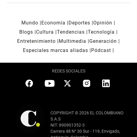
Mundo
Economía
Deportes
Opinión
Blogs
Cultura
Tendencias
Tecnología
Entretenimiento
Multimedia
Generación
Especiales marcas aliadas
Pódcast
REDES SOCIALES
COPYRIGHT © 2026 EL COLOMBIANO
S.A.S
NIT: 890901352-3
Carrera 48 N° 30 Sur - 119, Envigado,