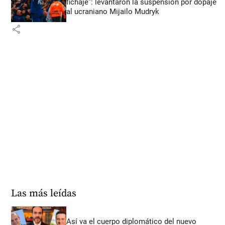
fichaje”: levantaron la suspensión por dopaje
al ucraniano Mijailo Mudryk
share
Las más leídas
Así va el cuerpo diplomático del nuevo