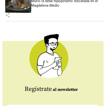
Murió la bebé hipopótamo rescatada en el
Magdalena Medio
share
Regístrate
al newsletter