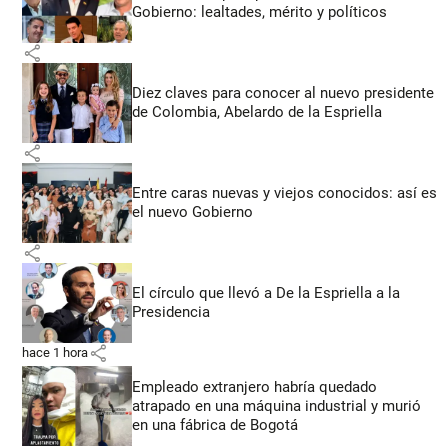
Gobierno: lealtades, mérito y políticos
share
Diez claves para conocer al nuevo presidente
de Colombia, Abelardo de la Espriella
share
Entre caras nuevas y viejos conocidos: así es
el nuevo Gobierno
share
El círculo que llevó a De la Espriella a la
Presidencia
share
hace 1 hora
Empleado extranjero habría quedado
atrapado en una máquina industrial y murió
en una fábrica de Bogotá