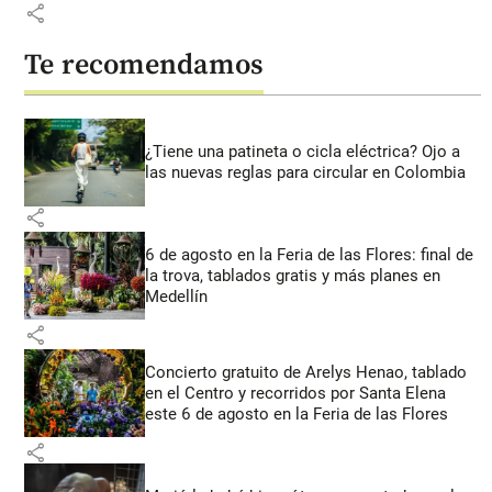
share
Te recomendamos
¿Tiene una patineta o cicla eléctrica? Ojo a
las nuevas reglas para circular en Colombia
share
6 de agosto en la Feria de las Flores: final de
la trova, tablados gratis y más planes en
Medellín
share
Concierto gratuito de Arelys Henao, tablado
en el Centro y recorridos por Santa Elena
este 6 de agosto en la Feria de las Flores
share