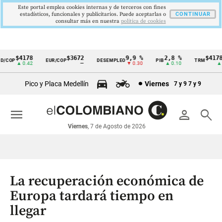
Este portal emplea cookies internas y de terceros con fines
estadísticos, funcionales y publicitarios. Puede aceptarlas o
CONTINUAR
consultar más en nuestra
politica de cookies
$4178
$3672
9,9 %
2,8 %
$4178,2
COP
EUR/COP
DESEMPLEO
PIB
TRM
Cintillo
▲ 0.42
—
▼ 0.30
▲ 0.10
▲ 0.
de
Pico y Placa Medellín
Viernes
7 y 9
7 y 9
indicadores
económicos
menu
person
search
Colombia
Viernes
, 7 de Agosto de 2026
La recuperación económica de
Europa tardará tiempo en
llegar