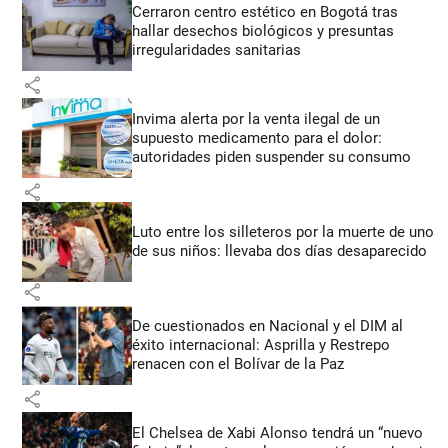
Cerraron centro estético en Bogotá tras
hallar desechos biológicos y presuntas
irregularidades sanitarias
share
Invima alerta por la venta ilegal de un
supuesto medicamento para el dolor:
autoridades piden suspender su consumo
share
Luto entre los silleteros por la muerte de uno
de sus niños: llevaba dos días desaparecido
share
De cuestionados en Nacional y el DIM al
éxito internacional: Asprilla y Restrepo
renacen con el Bolívar de la Paz
share
El Chelsea de Xabi Alonso tendrá un “nuevo