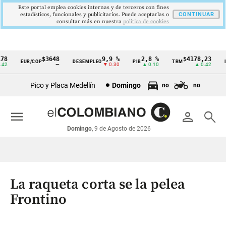
Este portal emplea cookies internas y de terceros con fines
estadísticos, funcionales y publicitarios. Puede aceptarlas o
CONTINUAR
consultar más en nuestra
politica de cookies
8
$3648
9,9 %
2,8 %
$4178,23
EUR/COP
DESEMPLEO
PIB
TRM
IP
Cintillo
2
—
▼ 0.30
▲ 0.10
▲ 0.42
de
Pico y Placa Medellín
Domingo
no
no
indicadores
económicos
menu
person
search
Colombia
Domingo
, 9 de Agosto de 2026
La raqueta corta se la pelea
Frontino