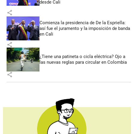
desde Cali
share
Comienza la presidencia de De la Espriella:
así fue el juramento y la imposición de banda
en Cali
share
¿Tiene una patineta o cicla eléctrica? Ojo a
las nuevas reglas para circular en Colombia
share