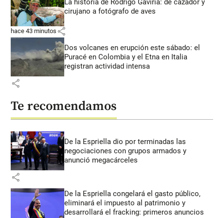
La historia de Rodrigo Gaviria: de cazador y
cirujano a fotógrafo de aves
share
hace 43 minutos
Dos volcanes en erupción este sábado: el
Puracé en Colombia y el Etna en Italia
registran actividad intensa
share
Te recomendamos
De la Espriella dio por terminadas las
negociaciones con grupos armados y
anunció megacárceles
share
De la Espriella congelará el gasto público,
eliminará el impuesto al patrimonio y
desarrollará el fracking: primeros anuncios