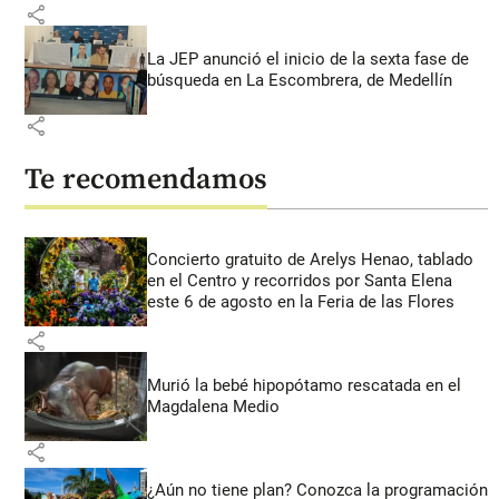
share
La JEP anunció el inicio de la sexta fase de
búsqueda en La Escombrera, de Medellín
share
Te recomendamos
Concierto gratuito de Arelys Henao, tablado
en el Centro y recorridos por Santa Elena
este 6 de agosto en la Feria de las Flores
share
Murió la bebé hipopótamo rescatada en el
Magdalena Medio
share
¿Aún no tiene plan? Conozca la programación