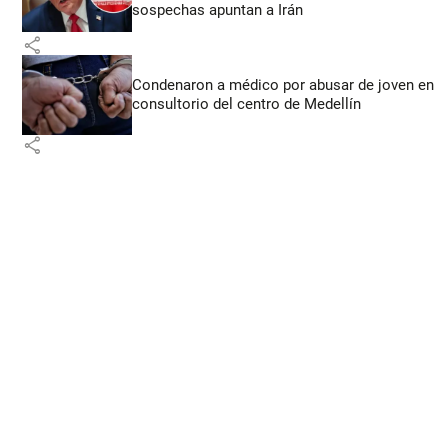
sospechas apuntan a Irán
share
Condenaron a médico por abusar de joven en
consultorio del centro de Medellín
share