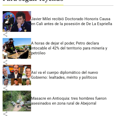
Javier Milei recibió Doctorado Honoris Causa
en Cali antes de la posesión de De La Espriella
share
A horas de dejar el poder, Petro declara
intocable el 42% del territorio para minería y
petróleo
share
Así va el cuerpo diplomático del nuevo
Gobierno: lealtades, mérito y políticos
share
Masacre en Antioquia: tres hombres fueron
asesinados en zona rural de Abejorral
share