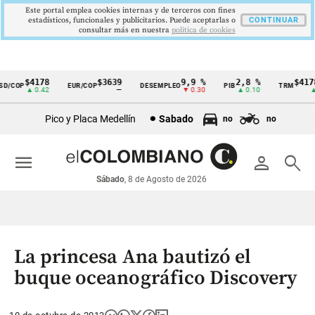
Este portal emplea cookies internas y de terceros con fines
estadísticos, funcionales y publicitarios. Puede aceptarlas o
CONTINUAR
consultar más en nuestra
politica de cookies
$4178
$3639
9,9 %
2,8 %
$4178,
/COP
EUR/COP
DESEMPLEO
PIB
TRM
Cintillo
▲ 0.42
—
▼ 0.30
▲ 0.10
▲ 0
de
Pico y Placa Medellín
Sabado
no
no
indicadores
económicos
menu
person
search
Colombia
Sábado
, 8 de Agosto de 2026
La princesa Ana bautizó el
buque oceanográfico Discovery