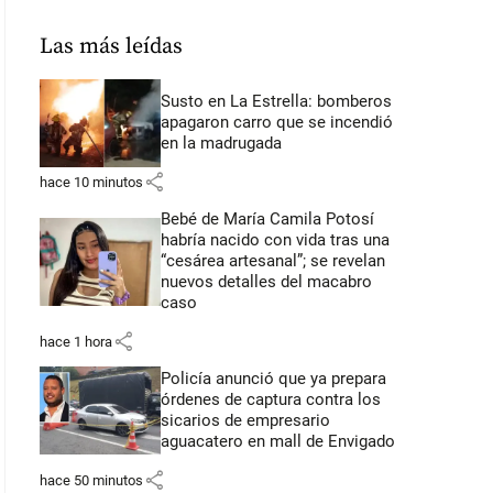
Las más leídas
Susto en La Estrella: bomberos
apagaron carro que se incendió
en la madrugada
share
hace 10 minutos
Bebé de María Camila Potosí
habría nacido con vida tras una
“cesárea artesanal”; se revelan
nuevos detalles del macabro
caso
share
hace 1 hora
Policía anunció que ya prepara
órdenes de captura contra los
sicarios de empresario
aguacatero en mall de Envigado
share
hace 50 minutos