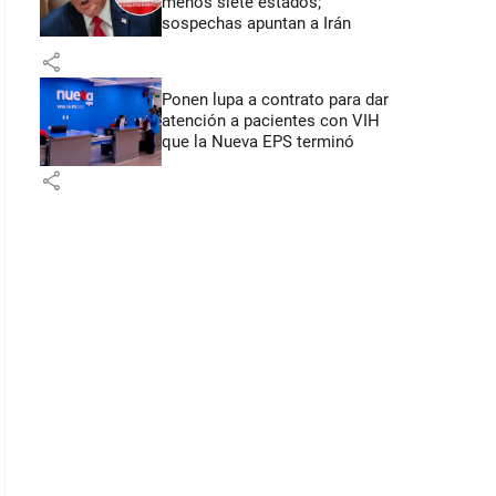
menos siete estados;
sospechas apuntan a Irán
share
Ponen lupa a contrato para dar
atención a pacientes con VIH
que la Nueva EPS terminó
share