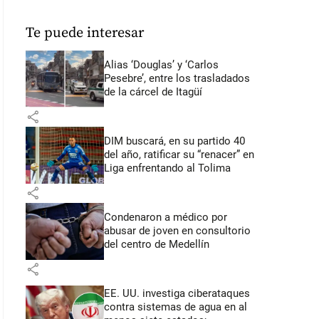
Te puede interesar
Alias ‘Douglas’ y ‘Carlos
Pesebre’, entre los trasladados
de la cárcel de Itagüí
share
DIM buscará, en su partido 40
del año, ratificar su “renacer” en
Liga enfrentando al Tolima
share
Condenaron a médico por
abusar de joven en consultorio
del centro de Medellín
share
EE. UU. investiga ciberataques
contra sistemas de agua en al