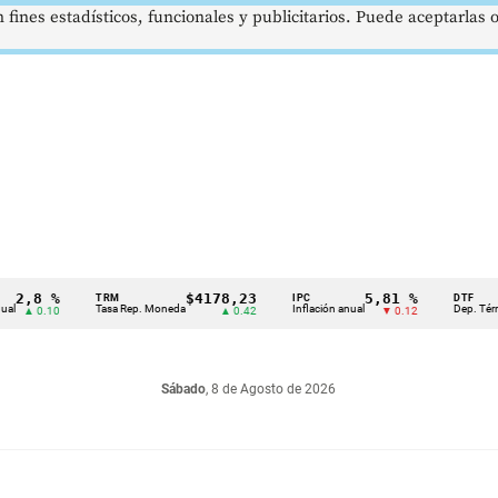
 fines estadísticos, funcionales y publicitarios. Puede aceptarlas
8 %
$4178,23
5,81 %
TRM
IPC
DTF
Tasa Rep. Moneda
Inflación anual
Dep. Término Fij
0.10
▲ 0.42
▼ 0.12
Sábado
, 8 de Agosto de 2026