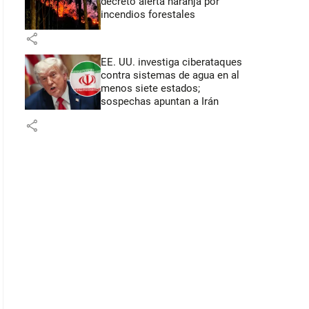
decretó alerta naranja por
incendios forestales
share
EE. UU. investiga ciberataques
contra sistemas de agua en al
menos siete estados;
sospechas apuntan a Irán
share