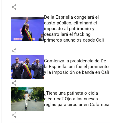
share
De la Espriella congelará el
gasto público, eliminará el
impuesto al patrimonio y
desarrollará el fracking:
primeros anuncios desde Cali
share
Comienza la presidencia de De
la Espriella: así fue el juramento
y la imposición de banda en Cali
share
¿Tiene una patineta o cicla
eléctrica? Ojo a las nuevas
reglas para circular en Colombia
share