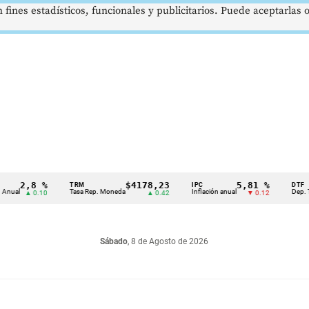
 fines estadísticos, funcionales y publicitarios. Puede aceptarlas
,8 %
$4178,23
5,81 %
TRM
IPC
DTF
Tasa Rep. Moneda
Inflación anual
Dep. Término 
▲ 0.10
▲ 0.42
▼ 0.12
Sábado
, 8 de Agosto de 2026