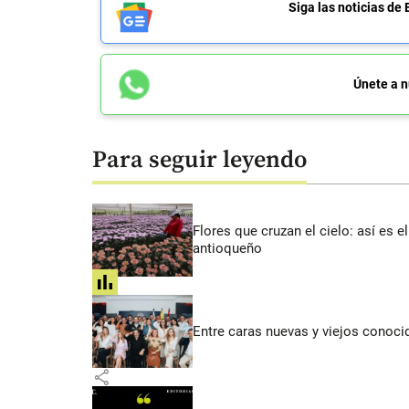
Siga las noticias 
Únete a n
Para seguir leyendo
Flores que cruzan el cielo: así es
antioqueño
share
Entre caras nuevas y viejos conoci
share