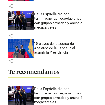
share
De la Espriella dio por
terminadas las negociaciones
con grupos armados y anunció
megacárceles
share
10 claves del discurso de
Abelardo de la Espriella al
asumir la Presidencia
share
Te recomendamos
De la Espriella dio por
terminadas las negociaciones
con grupos armados y anunció
megacárceles