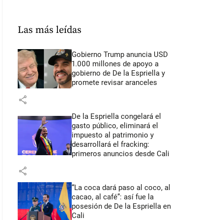
Las más leídas
Gobierno Trump anuncia USD
1.000 millones de apoyo a
gobierno de De la Espriella y
promete revisar aranceles
share
De la Espriella congelará el
gasto público, eliminará el
impuesto al patrimonio y
desarrollará el fracking:
primeros anuncios desde Cali
share
“La coca dará paso al coco, al
cacao, al café”: así fue la
posesión de De la Espriella en
Cali