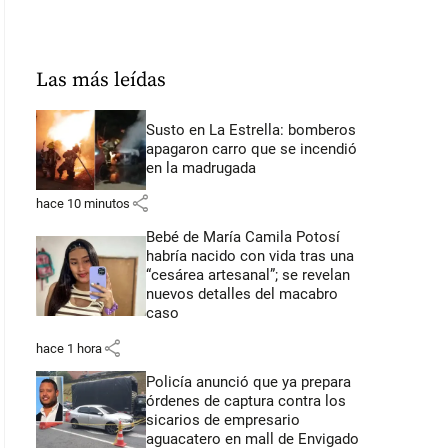
Las más leídas
Susto en La Estrella: bomberos
apagaron carro que se incendió
en la madrugada
share
hace 10 minutos
Bebé de María Camila Potosí
habría nacido con vida tras una
“cesárea artesanal”; se revelan
nuevos detalles del macabro
caso
share
hace 1 hora
Policía anunció que ya prepara
órdenes de captura contra los
sicarios de empresario
aguacatero en mall de Envigado