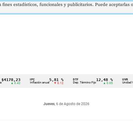
 fines estadísticos, funcionales y publicitarios. Puede aceptarlas
8,23
5,81 %
12,48 %
IPC
DTF
UVR
Inflación anual
Dep. Término Fijo
Unidad Valor Real
▲ 0.42
▼ 0.12
▲ 0.05
Jueves
, 6 de Agosto de 2026