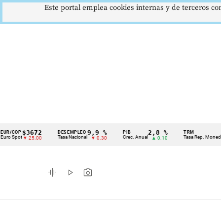
Este portal emplea cookies internas y de terceros con
$3672
9,9 %
2,8 %
$417
P
DESEMPLEO
PIB
TRM
Cintillo
t
Tasa Nacional
Crec. Anual
Tasa Rep. Moneda
▼ 25.00
▼ 0.30
▲ 0.10
de
indicadores
graphic_eq
play_arrow
photo_camera
económicos
Colombia