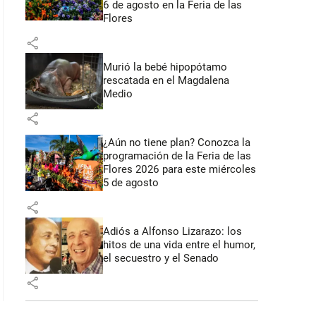
6 de agosto en la Feria de las
Flores
share
Murió la bebé hipopótamo
rescatada en el Magdalena
Medio
share
¿Aún no tiene plan? Conozca la
programación de la Feria de las
Flores 2026 para este miércoles
5 de agosto
share
Adiós a Alfonso Lizarazo: los
hitos de una vida entre el humor,
el secuestro y el Senado
share