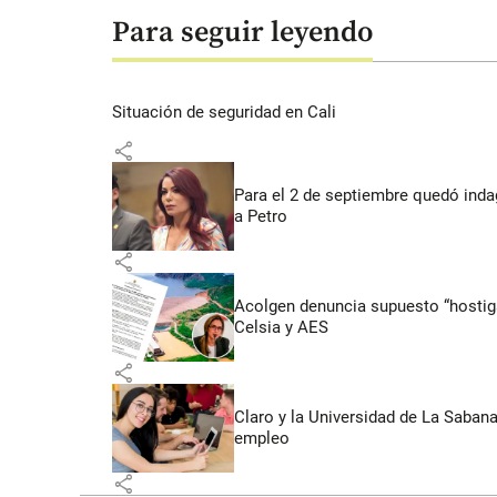
Para seguir leyendo
Situación de seguridad en Cali
share
Para el 2 de septiembre quedó inda
a Petro
share
Acolgen denuncia supuesto “hostigam
Celsia y AES
share
Claro y la Universidad de La Saban
empleo
share