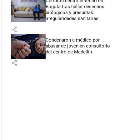
Cerraron centro estético en
Bogotá tras hallar desechos
biológicos y presuntas
irregularidades sanitarias
share
Condenaron a médico por
abusar de joven en consultorio
del centro de Medellín
share