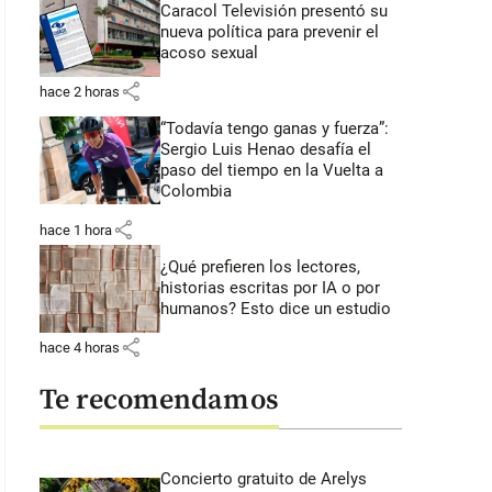
Caracol Televisión presentó su
nueva política para prevenir el
acoso sexual
share
hace 2 horas
“Todavía tengo ganas y fuerza”:
Sergio Luis Henao desafía el
paso del tiempo en la Vuelta a
Colombia
share
hace 1 hora
¿Qué prefieren los lectores,
historias escritas por IA o por
humanos? Esto dice un estudio
share
hace 4 horas
Te recomendamos
Concierto gratuito de Arelys