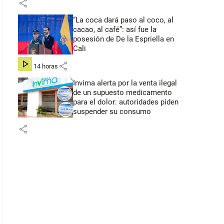
share
“La coca dará paso al coco, al
cacao, al café”: así fue la
posesión de De la Espriella en
Cali
share
hace 14 horas
Invima alerta por la venta ilegal
de un supuesto medicamento
para el dolor: autoridades piden
suspender su consumo
share