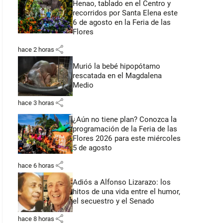
Henao, tablado en el Centro y
recorridos por Santa Elena este
6 de agosto en la Feria de las
Flores
share
hace 2 horas
Murió la bebé hipopótamo
rescatada en el Magdalena
Medio
share
hace 3 horas
¿Aún no tiene plan? Conozca la
programación de la Feria de las
Flores 2026 para este miércoles
5 de agosto
share
hace 6 horas
Adiós a Alfonso Lizarazo: los
hitos de una vida entre el humor,
el secuestro y el Senado
share
hace 8 horas