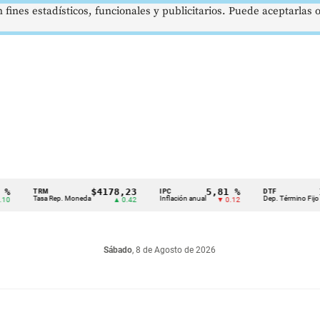
 fines estadísticos, funcionales y publicitarios. Puede aceptarlas
$4178,23
5,81 %
12,4
TRM
IPC
DTF
Tasa Rep. Moneda
Inflación anual
Dep. Término Fijo
▲ 0.42
▼ 0.12
▲
Sábado
, 8 de Agosto de 2026