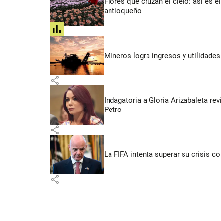
Flores que cruzan el cielo: así es
antioqueño
share
Mineros logra ingresos y utilidade
share
Indagatoria a Gloria Arizabaleta re
Petro
share
La FIFA intenta superar su crisis co
share