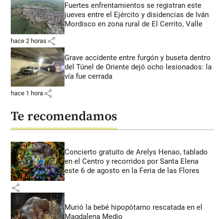
Fuertes enfrentamientos se registran este
jueves entre el Ejército y disidencias de Iván
Mordisco en zona rural de El Cerrito, Valle
share
hace 2 horas
Grave accidente entre furgón y buseta dentro
del Túnel de Oriente dejó ocho lesionados: la
vía fue cerrada
share
hace 1 hora
Te recomendamos
Concierto gratuito de Arelys Henao, tablado
en el Centro y recorridos por Santa Elena
este 6 de agosto en la Feria de las Flores
share
Murió la bebé hipopótamo rescatada en el
Magdalena Medio