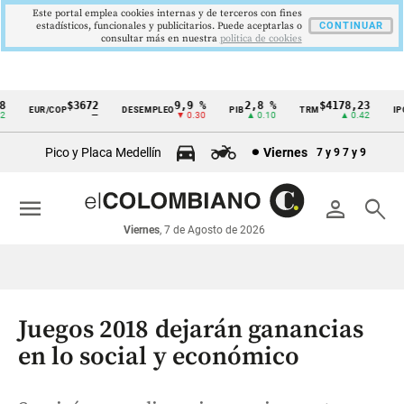
Este portal emplea cookies internas y de terceros con fines
estadísticos, funcionales y publicitarios. Puede aceptarlas o
CONTINUAR
consultar más en nuestra
politica de cookies
$3672
9,9 %
2,8 %
$4178,23
5
EUR/COP
DESEMPLEO
PIB
TRM
IPC
Cintillo
—
▼ 0.30
▲ 0.10
▲ 0.42
de
Pico y Placa Medellín
Viernes
7 y 9
7 y 9
indicadores
económicos
menu
person
search
Colombia
Viernes
, 7 de Agosto de 2026
Juegos 2018 dejarán ganancias
en lo social y económico