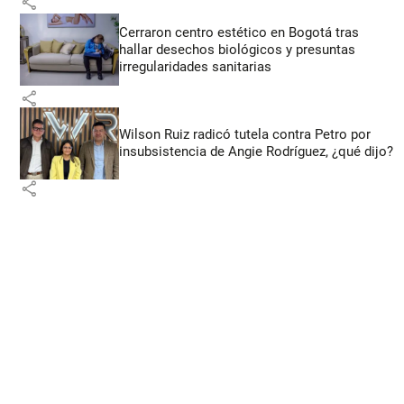
share
Cerraron centro estético en Bogotá tras
hallar desechos biológicos y presuntas
irregularidades sanitarias
share
Wilson Ruiz radicó tutela contra Petro por
insubsistencia de Angie Rodríguez, ¿qué dijo?
share