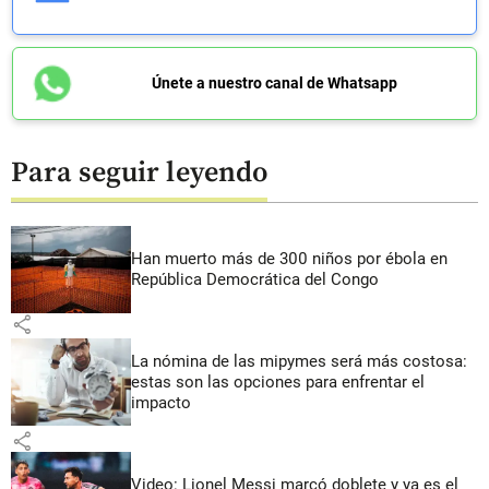
Únete a nuestro canal de Whatsapp
Para seguir leyendo
Han muerto más de 300 niños por ébola en
República Democrática del Congo
share
La nómina de las mipymes será más costosa:
estas son las opciones para enfrentar el
impacto
share
Video: Lionel Messi marcó doblete y ya es el