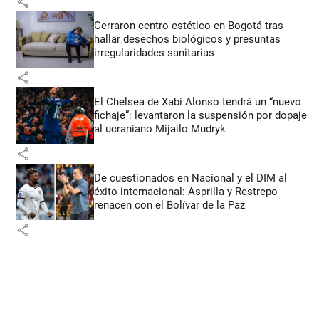
share
Cerraron centro estético en Bogotá tras
hallar desechos biológicos y presuntas
irregularidades sanitarias
share
El Chelsea de Xabi Alonso tendrá un “nuevo
fichaje”: levantaron la suspensión por dopaje
al ucraniano Mijailo Mudryk
share
De cuestionados en Nacional y el DIM al
éxito internacional: Asprilla y Restrepo
renacen con el Bolívar de la Paz
share