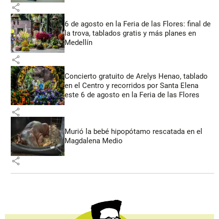
share
6 de agosto en la Feria de las Flores: final de
la trova, tablados gratis y más planes en
Medellín
share
Concierto gratuito de Arelys Henao, tablado
en el Centro y recorridos por Santa Elena
este 6 de agosto en la Feria de las Flores
share
Murió la bebé hipopótamo rescatada en el
Magdalena Medio
share