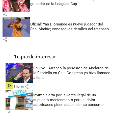
goleador de la Leagues Cup
share
Oficial: Yan Diomandé es nuevo jugador del
Real Madrid; conozca los detalles del traspaso
share
Te puede interesar
En vivo | Arrancó la posesión de Abelardo de
la Espriella en Cali: Congreso ya hizo llamado
a lista
share
hace 8 horas
Invima alerta por la venta ilegal de un
supuesto medicamento para el dolor:
autoridades piden suspender su consumo