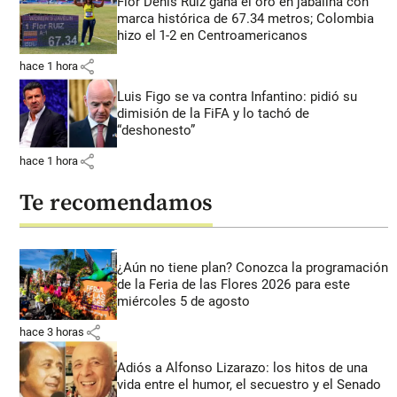
Flor Denis Ruiz gana el oro en jabalina con
marca histórica de 67.34 metros; Colombia
hizo el 1-2 en Centroamericanos
share
hace 1 hora
Luis Figo se va contra Infantino: pidió su
dimisión de la FiFA y lo tachó de
“deshonesto”
share
hace 1 hora
Te recomendamos
¿Aún no tiene plan? Conozca la programación
de la Feria de las Flores 2026 para este
miércoles 5 de agosto
share
hace 3 horas
Adiós a Alfonso Lizarazo: los hitos de una
vida entre el humor, el secuestro y el Senado