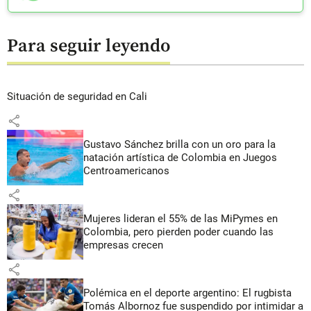
Para seguir leyendo
Situación de seguridad en Cali
share
Gustavo Sánchez brilla con un oro para la
natación artística de Colombia en Juegos
Centroamericanos
share
Mujeres lideran el 55% de las MiPymes en
Colombia, pero pierden poder cuando las
empresas crecen
share
Polémica en el deporte argentino: El rugbista
Tomás Albornoz fue suspendido por intimidar a