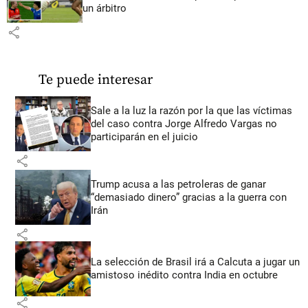
un árbitro
share
Te puede interesar
Sale a la luz la razón por la que las víctimas
del caso contra Jorge Alfredo Vargas no
participarán en el juicio
share
Trump acusa a las petroleras de ganar
“demasiado dinero” gracias a la guerra con
Irán
share
La selección de Brasil irá a Calcuta a jugar un
amistoso inédito contra India en octubre
share