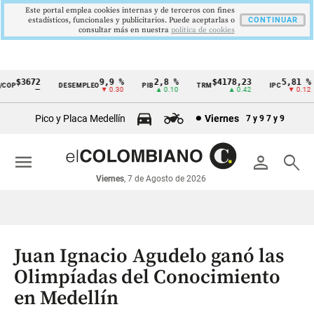
Este portal emplea cookies internas y de terceros con fines
estadísticos, funcionales y publicitarios. Puede aceptarlas o
CONTINUAR
consultar más en nuestra
politica de cookies
$3672
9,9 %
2,8 %
$4178,23
5,81 %
OP
DESEMPLEO
PIB
TRM
IPC
Cintillo
—
▼ 0.30
▲ 0.10
▲ 0.42
▼ 0.12
de
Pico y Placa Medellín
Viernes
7 y 9
7 y 9
indicadores
económicos
menu
person
search
Colombia
Viernes
, 7 de Agosto de 2026
Juan Ignacio Agudelo ganó las
Olimpíadas del Conocimiento
en Medellín