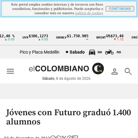
Este portal emplea cookies internas y de terceros con fines
estadísticos, funcionales y publicitarios. Puede aceptarlas o
CONTINUAR
consultar más en nuestra
politica de cookies
,48 %
$386,1273
$1.750.905
US$73,48
U
UVR
SMMLV
BRENT
ORO
Cintillo
▲ 0.05
▲ 0.03
—
▼ 1.12
de
Pico y Placa Medellín
Sabado
no
no
indicadores
económicos
menu
person
search
Colombia
Sábado
, 8 de Agosto de 2026
Jóvenes con Futuro graduó 1.400
alumnos