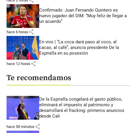
share
hace 2 horas
Confirmado: Juan Fernando Quintero es
nuevo jugador del DIM: “Muy feliz de llegar a
un acuerdo”
share
hace 6 horas
En vivo | “La coca dará paso al coco, al
cacao, al café”, anuncia presidente De la
Espriella en su posesión
share
hace 12 horas
Te recomendamos
De la Espriella congelará el gasto público,
eliminará el impuesto al patrimonio y
desarrollará el fracking: primeros anuncios
desde Cali
share
hace 58 minutos