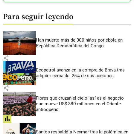
Para seguir leyendo
Han muerto más de 300 niños por ébola en
República Democrática del Congo
share
Ecopetrol avanza en la compra de Brava tras
adquirir cerca del 25% de sus acciones
share
Flores que cruzan el cielo: así es el negocio
que mueve US$ 380 millones en el Oriente
antioqueño
share
Santos respaldó a Neymar tras la polémica en