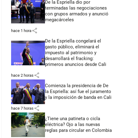
De la Espriella dio por
terminadas las negociaciones
con grupos armados y anunció
megacárceles
share
hace 1 hora
De la Espriella congelará el
gasto público, eliminará el
impuesto al patrimonio y
desarrollará el fracking:
primeros anuncios desde Cali
share
hace 2 horas
Comienza la presidencia de De
la Espriella: así fue el juramento
y la imposición de banda en Cali
share
hace 7 horas
¿Tiene una patineta o cicla
eléctrica? Ojo a las nuevas
reglas para circular en Colombia