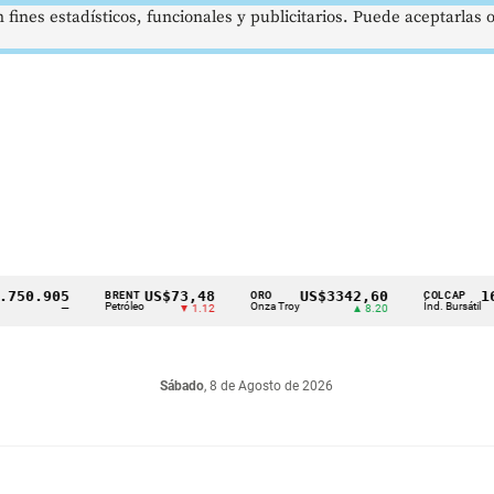
 fines estadísticos, funcionales y publicitarios. Puede aceptarlas
.905
US$73,48
US$3342,60
1621,3
BRENT
ORO
COLCAP
Petróleo
Onza Troy
Índ. Bursátil
—
▼ 1.12
▲ 8.20
Sábado
, 8 de Agosto de 2026