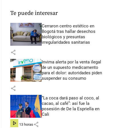
Te puede interesar
Cerraron centro estético en
Bogotá tras hallar desechos
biológicos y presuntas
irregularidades sanitarias
share
Invima alerta por la venta ilegal
de un supuesto medicamento
para el dolor: autoridades piden
suspender su consumo
share
“La coca dará paso al coco, al
cacao, al café”: así fue la
posesión de De la Espriella en
Cali
share
hace 13 horas