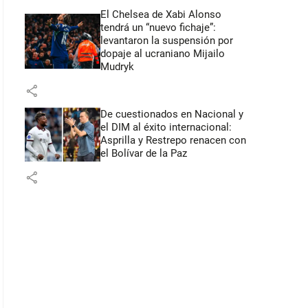
El Chelsea de Xabi Alonso
tendrá un “nuevo fichaje”:
levantaron la suspensión por
dopaje al ucraniano Mijailo
Mudryk
share
De cuestionados en Nacional y
el DIM al éxito internacional:
Asprilla y Restrepo renacen con
el Bolívar de la Paz
share