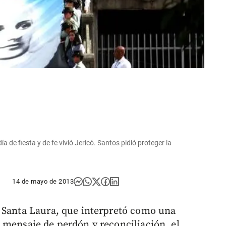
a de fiesta y de fe vivió Jericó. Santos pidió proteger la
14 de mayo de 2013
e Santa Laura, que interpretó como una
 mensaje de perdón y reconciliación, el