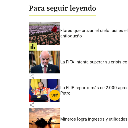
Para seguir leyendo
Flores que cruzan el cielo: así es
antioqueño
share
La FIFA intenta superar su crisis co
share
La FLIP reportó más de 2.000 agres
Petro
share
Mineros logra ingresos y utilidade