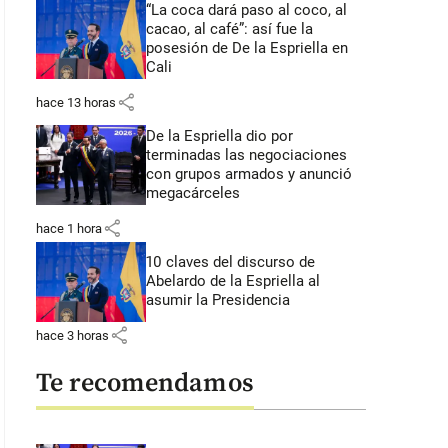
“La coca dará paso al coco, al
cacao, al café”: así fue la
posesión de De la Espriella en
Cali
share
hace 13 horas
De la Espriella dio por
terminadas las negociaciones
con grupos armados y anunció
megacárceles
share
hace 1 hora
10 claves del discurso de
Abelardo de la Espriella al
asumir la Presidencia
share
hace 3 horas
Te recomendamos