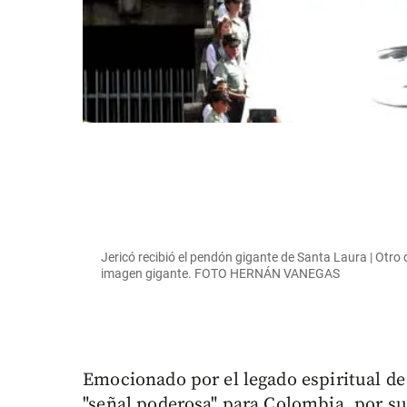
Jericó recibió el pendón gigante de Santa Laura | Otro dí
imagen gigante. FOTO HERNÁN VANEGAS
Emocionado por el legado espiritual d
"señal poderosa" para Colombia, por su