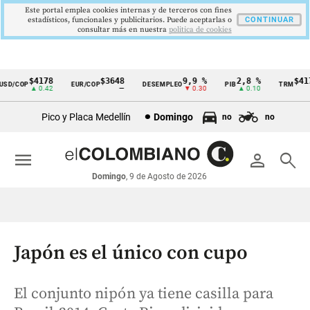
Este portal emplea cookies internas y de terceros con fines
estadísticos, funcionales y publicitarios. Puede aceptarlas o
CONTINUAR
consultar más en nuestra
politica de cookies
$4178
$3648
9,9 %
2,8 %
$4178
D/COP
EUR/COP
DESEMPLEO
PIB
TRM
Cintillo
▲ 0.42
—
▼ 0.30
▲ 0.10
▲ 
de
Pico y Placa Medellín
Domingo
no
no
indicadores
económicos
menu
person
search
Colombia
Domingo
, 9 de Agosto de 2026
Japón es el único con cupo
El conjunto nipón ya tiene casilla para