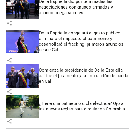
De la Espriella dio por terminadas las
negociaciones con grupos armados y
anunció megacárceles
share
De la Espriella congelará el gasto público,
eliminará el impuesto al patrimonio y
desarrollará el fracking: primeros anuncios
desde Cali
share
Comienza la presidencia de De la Espriella:
así fue el juramento y la imposición de banda
en Cali
share
¿Tiene una patineta o cicla eléctrica? Ojo a
las nuevas reglas para circular en Colombia
share