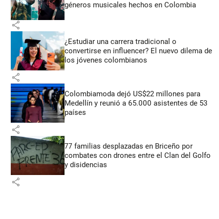
géneros musicales hechos en Colombia
share
¿Estudiar una carrera tradicional o
convertirse en influencer? El nuevo dilema de
los jóvenes colombianos
share
Colombiamoda dejó US$22 millones para
Medellín y reunió a 65.000 asistentes de 53
países
share
77 familias desplazadas en Briceño por
combates con drones entre el Clan del Golfo
y disidencias
share