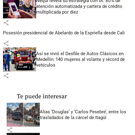
Nequi revela su estrategia con IA: 80% de
atención automatizada y cartera de crédito
multiplicada por diez
share
Posesión presidencial de Abelardo de la Espriella desde Cali
share
Así se vivió el Desfile de Autos Clásicos en
Medellín: 140 mujeres al volante y récord de
vehículos
share
Te puede interesar
Alias ‘Douglas’ y ‘Carlos Pesebre’, entre los
trasladados de la cárcel de Itagüí
share