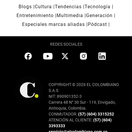
Blogs
Cultura
Tendencias
Tecnología
Entretenimiento
Multimedia
Generación
Especiales marcas aliadas
Pódcast
REDES SOCIALES
COPYRIGHT © 2026 EL COLOMBIANO
S.A.S
NIT: 890901352-3
Carrera 48 N° 30 Sur - 119, Envigado,
Antioquia, Colombia.
CONMUTADOR:
(57) (604) 3315252
ATENCIÓN AL CLIENTE:
(57) (604)
3393333
servicio@elcolombiano.com.co