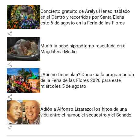
Concierto gratuito de Arelys Henao, tablado
en el Centro y recorridos por Santa Elena
este 6 de agosto en la Feria de las Flores
share
Murió la bebé hipopótamo rescatada en el
Magdalena Medio
share
¿Aún no tiene plan? Conozca la programación
de la Feria de las Flores 2026 para este
miércoles 5 de agosto
share
Adiós a Alfonso Lizarazo: los hitos de una
vida entre el humor, el secuestro y el Senado
share