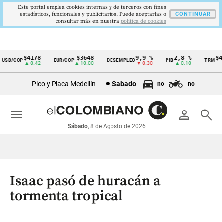
Este portal emplea cookies internas y de terceros con fines
estadísticos, funcionales y publicitarios. Puede aceptarlas o
CONTINUAR
consultar más en nuestra
politica de cookies
$4178
$3648
9,9 %
2,8 %
$417
SD/COP
EUR/COP
DESEMPLEO
PIB
TRM
Cintillo
▲ 0.42
▲ 10.00
▼ 0.30
▲ 0.10
▲
de
Pico y Placa Medellín
Sabado
no
no
indicadores
económicos
menu
person
search
Colombia
Sábado
, 8 de Agosto de 2026
Isaac pasó de huracán a
tormenta tropical