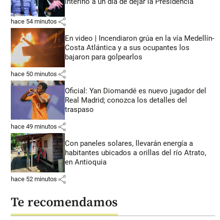
interino a un día de dejar la Presidencia
share
hace 54 minutos
En video | Incendiaron grúa en la vía Medellín-
Costa Atlántica y a sus ocupantes los
bajaron para golpearlos
share
hace 50 minutos
Oficial: Yan Diomandé es nuevo jugador del
Real Madrid; conozca los detalles del
traspaso
share
hace 49 minutos
Con paneles solares, llevarán energía a
habitantes ubicados a orillas del río Atrato,
en Antioquia
share
hace 52 minutos
Te recomendamos