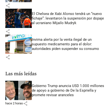
share
El Chelsea de Xabi Alonso tendrá un “nuevo
fichaje”: levantaron la suspensión por dopaje
al ucraniano Mijailo Mudryk
share
Invima alerta por la venta ilegal de un
supuesto medicamento para el dolor:
autoridades piden suspender su consumo
share
Las más leídas
Gobierno Trump anuncia USD 1.000 millones
de apoyo a gobierno de De la Espriella y
promete revisar aranceles
share
hace 2 horas