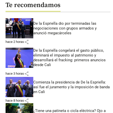
Te recomendamos
De la Espriella dio por terminadas las
negociaciones con grupos armados y
anunció megacárceles
share
hace 2 horas
De la Espriella congelará el gasto público,
eliminará el impuesto al patrimonio y
desarrollará el fracking: primeros anuncios
desde Cali
share
hace 3 horas
Comienza la presidencia de De la Espriella:
así fue el juramento y la imposición de banda
en Cali
share
hace 8 horas
¿Tiene una patineta o cicla eléctrica? Ojo a