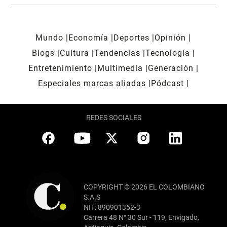
Mundo
Economía
Deportes
Opinión
Blogs
Cultura
Tendencias
Tecnología
Entretenimiento
Multimedia
Generación
Especiales marcas aliadas
Pódcast
REDES SOCIALES
COPYRIGHT © 2026 EL COLOMBIANO
S.A.S
NIT: 890901352-3
Carrera 48 N° 30 Sur - 119, Envigado,