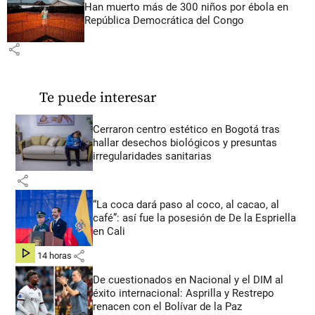
Han muerto más de 300 niños por ébola en
República Democrática del Congo
share
Te puede interesar
Cerraron centro estético en Bogotá tras
hallar desechos biológicos y presuntas
irregularidades sanitarias
share
“La coca dará paso al coco, al cacao, al
café”: así fue la posesión de De la Espriella
en Cali
share
hace 14 horas
De cuestionados en Nacional y el DIM al
éxito internacional: Asprilla y Restrepo
renacen con el Bolívar de la Paz