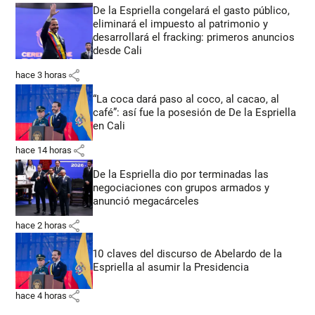
De la Espriella congelará el gasto público,
eliminará el impuesto al patrimonio y
desarrollará el fracking: primeros anuncios
desde Cali
share
hace 3 horas
“La coca dará paso al coco, al cacao, al
café”: así fue la posesión de De la Espriella
en Cali
share
hace 14 horas
De la Espriella dio por terminadas las
negociaciones con grupos armados y
anunció megacárceles
share
hace 2 horas
10 claves del discurso de Abelardo de la
Espriella al asumir la Presidencia
share
hace 4 horas