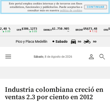
Este portal emplea cookies internas y de terceros con fines
estadísticos, funcionales y publicitarios. Puede aceptarlas o
CONTINUAR
consultar más en nuestra
politica de cookies
48 %
$386,1273
$1.750.905
US$73,48
US
UVR
SMMLV
BRENT
ORO
Cintillo
▲ 0.05
▲ 0.03
—
▼ 1.12
de
Pico y Placa Medellín
Sabado
no
no
indicadores
económicos
menu
person
search
Sábado
, 8 de Agosto de 2026
Colombia
Industria colombiana creció en
ventas 2.3 por ciento en 2012