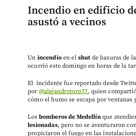
Incendio en edificio d
asustó a vecinos
Un
incendio
en el
shut
de basuras de la
ocurrió este domingo en horas de la tard
El incidente fue reportado desde Twitt
por
@alejandrotoro77
, quien comparti
cómo el humo se escapa por ventanas y 
Los
bomberos de Medellín
que atendier
lesionadas
, pero no se aventuraron co
propiciaron el fuego en las instalacion