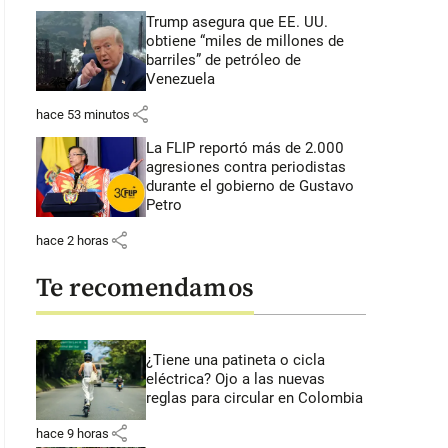
Trump asegura que EE. UU.
obtiene “miles de millones de
barriles” de petróleo de
Venezuela
share
hace 53 minutos
La FLIP reportó más de 2.000
agresiones contra periodistas
durante el gobierno de Gustavo
Petro
share
hace 2 horas
Te recomendamos
¿Tiene una patineta o cicla
eléctrica? Ojo a las nuevas
reglas para circular en Colombia
share
hace 9 horas