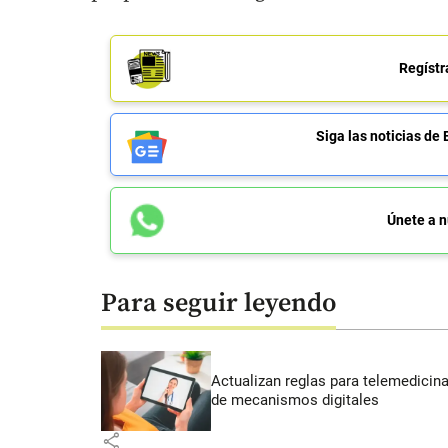
Regístr
Siga las noticias 
Únete a n
Para seguir leyendo
Actualizan reglas para telemedicin
de mecanismos digitales
share