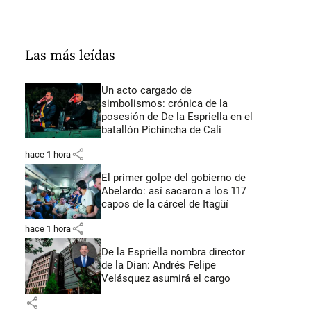
Las más leídas
Un acto cargado de
simbolismos: crónica de la
posesión de De la Espriella en el
batallón Pichincha de Cali
share
hace 1 hora
El primer golpe del gobierno de
Abelardo: así sacaron a los 117
capos de la cárcel de Itagüí
share
hace 1 hora
De la Espriella nombra director
de la Dian: Andrés Felipe
Velásquez asumirá el cargo
share