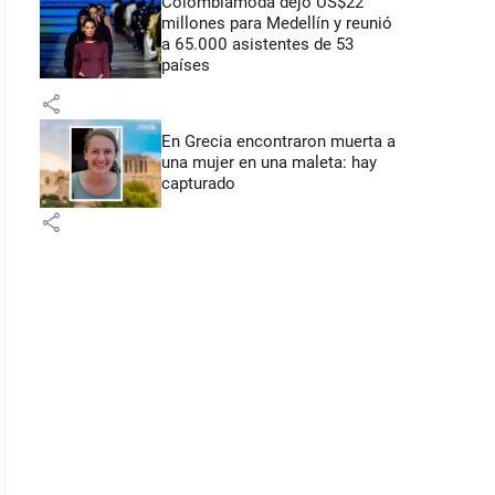
Colombiamoda dejó US$22
millones para Medellín y reunió
a 65.000 asistentes de 53
países
share
En Grecia encontraron muerta a
una mujer en una maleta: hay
capturado
share