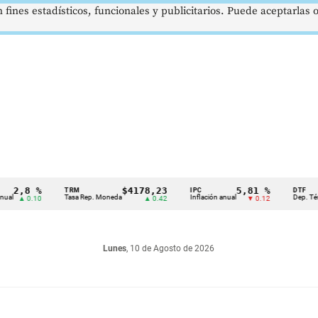
 fines estadísticos, funcionales y publicitarios. Puede aceptarlas
,8 %
$4178,23
5,81 %
TRM
IPC
DTF
Tasa Rep. Moneda
Inflación anual
Dep. Término F
 0.10
▲ 0.42
▼ 0.12
Lunes
, 10 de Agosto de 2026