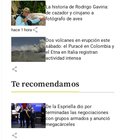
La historia de Rodrigo Gaviria:
de cazador y cirujano a
fotógrafo de aves
share
hace 1 hora
Dos volcanes en erupción este
sábado: el Puracé en Colombia y
el Etna en Italia registran
actividad intensa
share
Te recomendamos
De la Espriella dio por
terminadas las negociaciones
con grupos armados y anunció
megacárceles
share