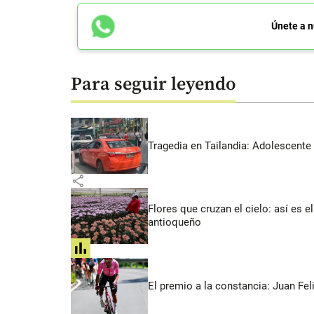
Únete a n
Para seguir leyendo
Tragedia en Tailandia: Adolescente 
share
Flores que cruzan el cielo: así es
antioqueño
share
El premio a la constancia: Juan Fe