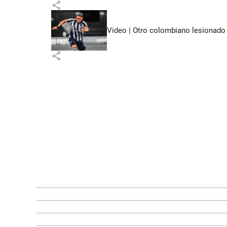
share
Video | Otro colombiano lesionado e
share