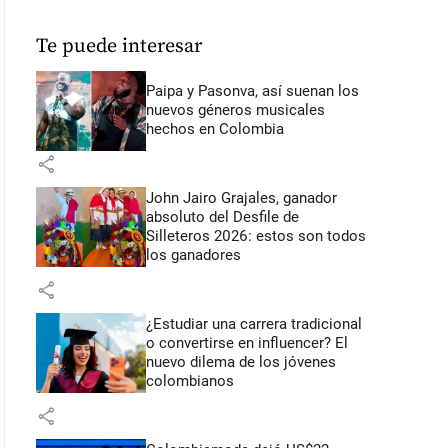
Te puede interesar
Paipa y Pasonva, así suenan los
nuevos géneros musicales
hechos en Colombia
share
John Jairo Grajales, ganador
absoluto del Desfile de
Silleteros 2026: estos son todos
los ganadores
share
¿Estudiar una carrera tradicional
o convertirse en influencer? El
nuevo dilema de los jóvenes
colombianos
share