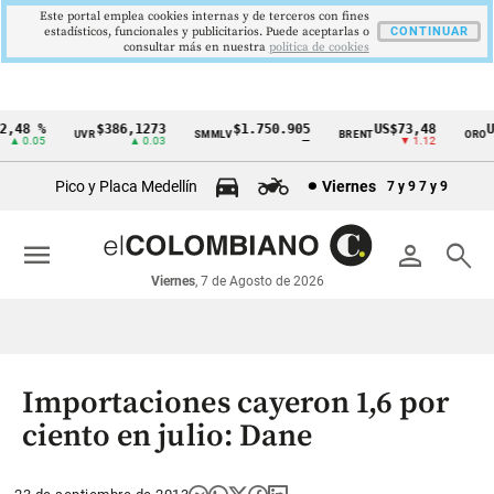
Este portal emplea cookies internas y de terceros con fines
estadísticos, funcionales y publicitarios. Puede aceptarlas o
CONTINUAR
consultar más en nuestra
politica de cookies
,48 %
$386,1273
$1.750.905
US$73,48
US
UVR
SMMLV
BRENT
ORO
Cintillo
▲ 0.05
▲ 0.03
—
▼ 1.12
de
Pico y Placa Medellín
Viernes
7 y 9
7 y 9
indicadores
económicos
menu
person
search
Colombia
Viernes
, 7 de Agosto de 2026
Importaciones cayeron 1,6 por
ciento en julio: Dane