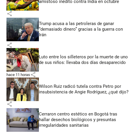
amistoso inédito contra India en octubre
share
Trump acusa a las petroleras de ganar
“demasiado dinero” gracias a la guerra con
Irán
share
Luto entre los silleteros por la muerte de uno
de sus niños: llevaba dos días desaparecido
share
hace 11 horas
Wilson Ruiz radicó tutela contra Petro por
insubsistencia de Angie Rodríguez, ¿qué dijo?
share
Cerraron centro estético en Bogotá tras
hallar desechos biológicos y presuntas
irregularidades sanitarias