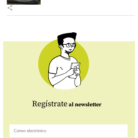
share
Regístrate
al newsletter