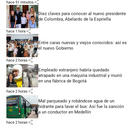
share
hace 51 minutos
Diez claves para conocer al nuevo presidente
de Colombia, Abelardo de la Espriella
share
hace 1 hora
Entre caras nuevas y viejos conocidos: así es
el nuevo Gobierno
share
hace 2 horas
Empleado extranjero habría quedado
atrapado en una máquina industrial y murió
en una fábrica de Bogotá
share
hace 2 horas
Mal parqueado y robándose agua de un
hidrante para lavar el bus: Así fue la sanción
a un conductor en Medellín
share
hace 2 horas