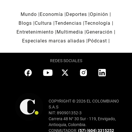
Mundo
Economía
Deportes
Opinión
Blogs
Cultura
Tendencias
Tecnología
Entretenimiento
Multimedia
Generación
Especiales marcas aliadas
Pódcast
REDES SOCIALES
COPYRIGHT © 2026 EL COLOMBIANO
S.A.S
NIT: 890901352-3
Carrera 48 N° 30 Sur - 119, Envigado,
Antioquia, Colombia.
CONMUTADOR:
(57) (604) 3315252