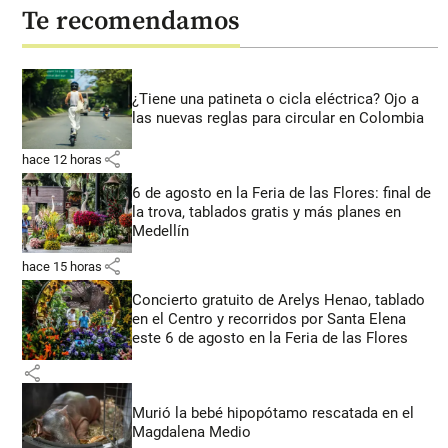
Te recomendamos
¿Tiene una patineta o cicla eléctrica? Ojo a
las nuevas reglas para circular en Colombia
share
hace 12 horas
6 de agosto en la Feria de las Flores: final de
la trova, tablados gratis y más planes en
Medellín
share
hace 15 horas
Concierto gratuito de Arelys Henao, tablado
en el Centro y recorridos por Santa Elena
este 6 de agosto en la Feria de las Flores
share
Murió la bebé hipopótamo rescatada en el
Magdalena Medio