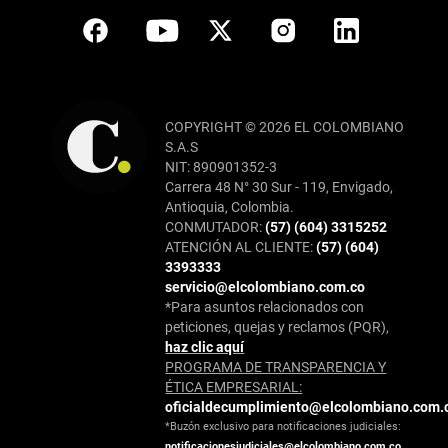
COPYRIGHT © 2026 EL COLOMBIANO
S.A.S
NIT: 890901352-3
Carrera 48 N° 30 Sur - 119, Envigado,
Antioquia, Colombia.
CONMUTADOR:
(57) (604) 3315252
ATENCIÓN AL CLIENTE:
(57) (604)
3393333
servicio@elcolombiano.com.co
*Para asuntos relacionados con
peticiones, quejas y reclamos (PQR),
haz clic aquí
PROGRAMA DE TRANSPARENCIA Y
ÉTICA EMPRESARIAL:
oficialdecumplimiento@elcolombiano.com.
*Buzón exclusivo para notificaciones judiciales:
notificacionesjudiciales@elcolombiano.com.co