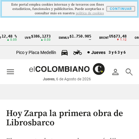
Este portal emplea cookies internas y de terceros con fines
estadísticos, funcionales y publicitarios. Puede aceptarlas o
CONTINUAR
consultar más en nuestra
politica de cookies
2,48 %
$386,1273
$1.750.905
US$73,48
UVR
SMMLV
BRENT
ORO
Cintillo
▲ 0.05
▲ 0.03
—
▼ 1.12
de
Pico y Placa Medellín
Jueves
3 y 6
3 y 6
indicadores
económicos
menu
person
search
Colombia
Jueves
, 6 de Agosto de 2026
Hoy Zarpa la primera obra de
Librosbarco