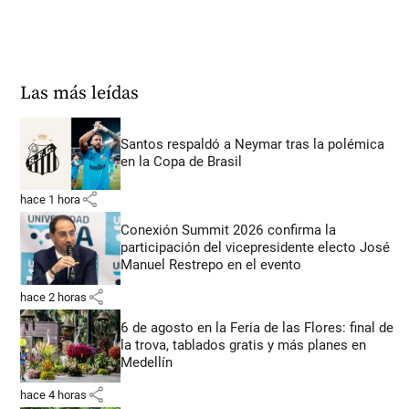
Las más leídas
Santos respaldó a Neymar tras la polémica
en la Copa de Brasil
share
hace 1 hora
Conexión Summit 2026 confirma la
participación del vicepresidente electo José
Manuel Restrepo en el evento
share
hace 2 horas
6 de agosto en la Feria de las Flores: final de
la trova, tablados gratis y más planes en
Medellín
share
hace 4 horas