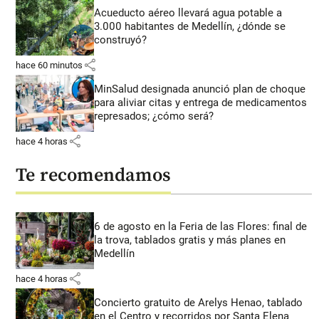
Acueducto aéreo llevará agua potable a
3.000 habitantes de Medellín, ¿dónde se
construyó?
share
hace 60 minutos
MinSalud designada anunció plan de choque
para aliviar citas y entrega de medicamentos
represados; ¿cómo será?
share
hace 4 horas
Te recomendamos
6 de agosto en la Feria de las Flores: final de
la trova, tablados gratis y más planes en
Medellín
share
hace 4 horas
Concierto gratuito de Arelys Henao, tablado
en el Centro y recorridos por Santa Elena