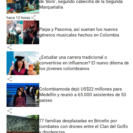
de ‘Boni’, segundo cabecilla de la Segunda
Marquetalia
share
hace 12 horas
Paipa y Pasonva, así suenan los nuevos
géneros musicales hechos en Colombia
share
¿Estudiar una carrera tradicional o
convertirse en influencer? El nuevo dilema de
los jóvenes colombianos
share
Colombiamoda dejó US$22 millones para
Medellín y reunió a 65.000 asistentes de 53
países
share
77 familias desplazadas en Briceño por
combates con drones entre el Clan del Golfo
y disidencias