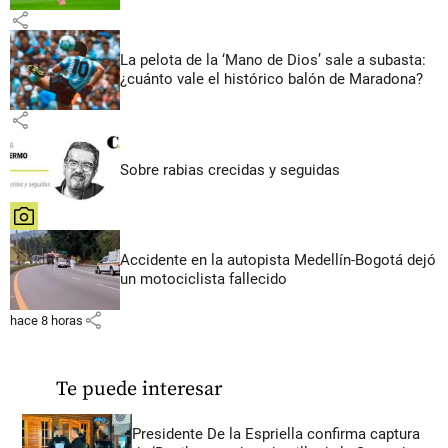
share
La pelota de la ‘Mano de Dios’ sale a subasta:
¿cuánto vale el histórico balón de Maradona?
share
Sobre rabias crecidas y seguidas
share
Accidente en la autopista Medellín-Bogotá dejó
un motociclista fallecido
share
hace 8 horas
Te puede interesar
Presidente De la Espriella confirma captura