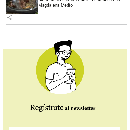
Magdalena Medio
share
Regístrate
al newsletter