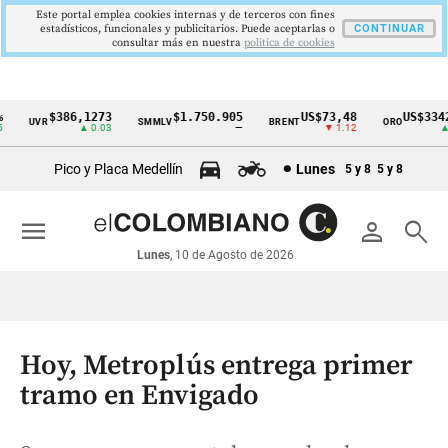
Este portal emplea cookies internas y de terceros con fines
estadísticos, funcionales y publicitarios. Puede aceptarlas o
CONTINUAR
consultar más en nuestra
politica de cookies
$386,1273
$1.750.905
US$73,48
US$3342,
UVR
SMMLV
BRENT
ORO
Cintillo
▲ 0.03
—
▼ 1.12
▲ 8
de
Pico y Placa Medellín
Lunes
5 y 8
5 y 8
indicadores
económicos
menu
person
search
Colombia
Lunes
, 10 de Agosto de 2026
Hoy, Metroplús entrega primer
tramo en Envigado