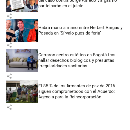
del caso contra Jorge Alfredo Vargas no
participarán en el juicio
share
Habrá mano a mano entre Herbert Vargas y
Posada en ‘Sírvalo pues de feria’
share
Cerraron centro estético en Bogotá tras
hallar desechos biológicos y presuntas
irregularidades sanitarias
share
El 85 % de los firmantes de paz de 2016
siguen comprometidos con el Acuerdo:
Agencia para la Reincorporación
share