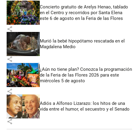
Concierto gratuito de Arelys Henao, tablado
en el Centro y recorridos por Santa Elena
este 6 de agosto en la Feria de las Flores
share
Murió la bebé hipopótamo rescatada en el
Magdalena Medio
share
¿Aún no tiene plan? Conozca la programación
de la Feria de las Flores 2026 para este
miércoles 5 de agosto
share
Adiós a Alfonso Lizarazo: los hitos de una
vida entre el humor, el secuestro y el Senado
share