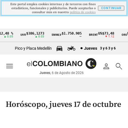
Este portal emplea cookies internas y de terceros con fines
estadísticos, funcionales y publicitarios. Puede aceptarlas o
CONTINUAR
consultar más en nuestra
politica de cookies
,48 %
$386,1273
$1.750.905
US$73,48
US
UVR
SMMLV
BRENT
ORO
Cintillo
▲ 0.05
▲ 0.03
—
▼ 1.12
de
Pico y Placa Medellín
Jueves
3 y 6
3 y 6
indicadores
económicos
menu
person
search
Colombia
Jueves
, 6 de Agosto de 2026
Horóscopo, jueves 17 de octubre