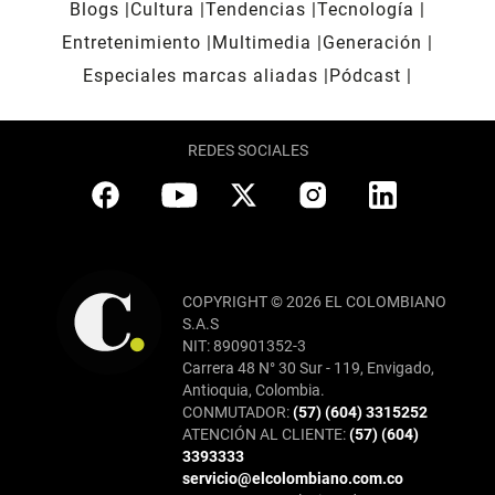
Blogs
Cultura
Tendencias
Tecnología
Entretenimiento
Multimedia
Generación
Especiales marcas aliadas
Pódcast
REDES SOCIALES
COPYRIGHT © 2026 EL COLOMBIANO
S.A.S
NIT: 890901352-3
Carrera 48 N° 30 Sur - 119, Envigado,
Antioquia, Colombia.
CONMUTADOR:
(57) (604) 3315252
ATENCIÓN AL CLIENTE:
(57) (604)
3393333
servicio@elcolombiano.com.co