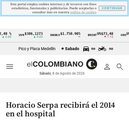
Este portal emplea cookies internas y de terceros con fines
estadísticos, funcionales y publicitarios. Puede aceptarlas o
CONTINUAR
consultar más en nuestra
politica de cookies
48 %
$386,1273
$1.750.905
US$73,48
US$
UVR
SMMLV
BRENT
ORO
Cintillo
 0.05
▲ 0.03
—
▼ 1.12
de
Pico y Placa Medellín
Sabado
no
no
indicadores
económicos
menu
person
search
Colombia
Sábado
, 8 de Agosto de 2026
Horacio Serpa recibirá el 2014
en el hospital