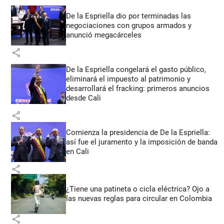
De la Espriella dio por terminadas las
negociaciones con grupos armados y
anunció megacárceles
share
De la Espriella congelará el gasto público,
eliminará el impuesto al patrimonio y
desarrollará el fracking: primeros anuncios
desde Cali
share
Comienza la presidencia de De la Espriella:
así fue el juramento y la imposición de banda
en Cali
share
¿Tiene una patineta o cicla eléctrica? Ojo a
las nuevas reglas para circular en Colombia
share