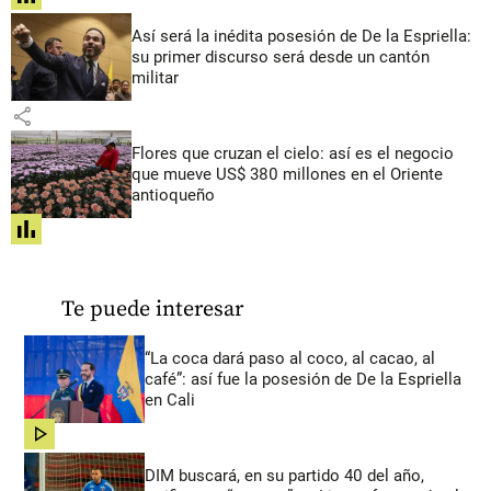
Así será la inédita posesión de De la Espriella:
su primer discurso será desde un cantón
militar
share
Flores que cruzan el cielo: así es el negocio
que mueve US$ 380 millones en el Oriente
antioqueño
share
Te puede interesar
“La coca dará paso al coco, al cacao, al
café”: así fue la posesión de De la Espriella
en Cali
share
DIM buscará, en su partido 40 del año,