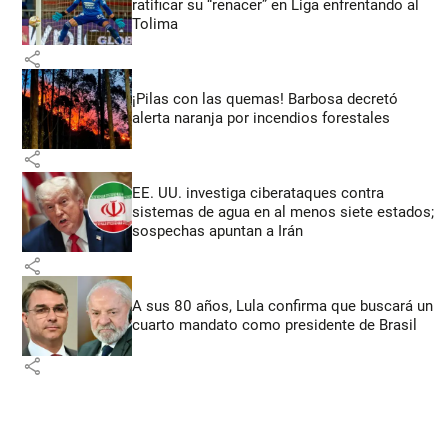
ratificar su “renacer” en Liga enfrentando al
Tolima
share
¡Pilas con las quemas! Barbosa decretó
alerta naranja por incendios forestales
share
EE. UU. investiga ciberataques contra
sistemas de agua en al menos siete estados;
sospechas apuntan a Irán
share
A sus 80 años, Lula confirma que buscará un
cuarto mandato como presidente de Brasil
share