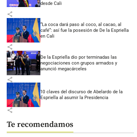
desde Cali
share
“La coca dará paso al coco, al cacao, al
café”: así fue la posesión de De la Espriella
en Cali
share
De la Espriella dio por terminadas las
negociaciones con grupos armados y
anunció megacárceles
share
10 claves del discurso de Abelardo de la
Espriella al asumir la Presidencia
share
Te recomendamos