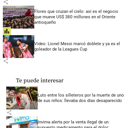
share
Flores que cruzan el cielo: así es el negocio
que mueve US$ 380 millones en el Oriente
antioqueño
share
Video: Lionel Messi marcó doblete y ya es el
goleador de la Leagues Cup
share
Te puede interesar
Luto entre los silleteros por la muerte de uno
de sus niños: llevaba dos días desaparecido
share
Invima alerta por la venta ilegal de un
supuesto medicamento para el dolor: