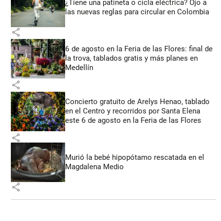
¿Tiene una patineta o cicla eléctrica? Ojo a
las nuevas reglas para circular en Colombia
share
6 de agosto en la Feria de las Flores: final de
la trova, tablados gratis y más planes en
Medellín
share
Concierto gratuito de Arelys Henao, tablado
en el Centro y recorridos por Santa Elena
este 6 de agosto en la Feria de las Flores
share
Murió la bebé hipopótamo rescatada en el
Magdalena Medio
share