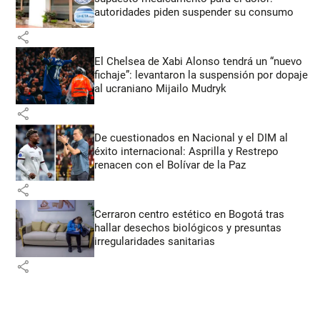
autoridades piden suspender su consumo
share
El Chelsea de Xabi Alonso tendrá un “nuevo
fichaje”: levantaron la suspensión por dopaje
al ucraniano Mijailo Mudryk
share
De cuestionados en Nacional y el DIM al
éxito internacional: Asprilla y Restrepo
renacen con el Bolívar de la Paz
share
Cerraron centro estético en Bogotá tras
hallar desechos biológicos y presuntas
irregularidades sanitarias
share