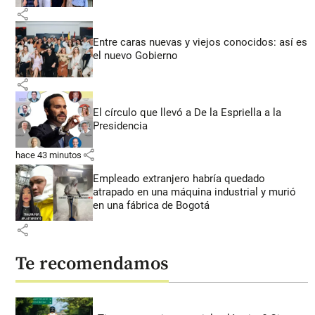
share
Entre caras nuevas y viejos conocidos: así es
el nuevo Gobierno
share
El círculo que llevó a De la Espriella a la
Presidencia
share
hace 43 minutos
Empleado extranjero habría quedado
atrapado en una máquina industrial y murió
en una fábrica de Bogotá
share
Te recomendamos