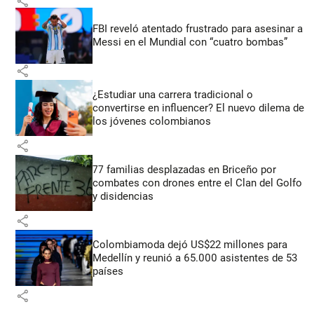
share
FBI reveló atentado frustrado para asesinar a
Messi en el Mundial con “cuatro bombas”
share
¿Estudiar una carrera tradicional o
convertirse en influencer? El nuevo dilema de
los jóvenes colombianos
share
77 familias desplazadas en Briceño por
combates con drones entre el Clan del Golfo
y disidencias
share
Colombiamoda dejó US$22 millones para
Medellín y reunió a 65.000 asistentes de 53
países
share