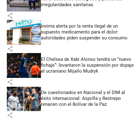
irregularidades sanitarias
share
Invima alerta por la venta ilegal de un
supuesto medicamento para el dolor:
autoridades piden suspender su consumo
share
El Chelsea de Xabi Alonso tendrá un “nuevo
fichaje”: levantaron la suspensión por dopaje
al ucraniano Mijailo Mudryk
share
De cuestionados en Nacional y el DIM al
éxito internacional: Asprilla y Restrepo
renacen con el Bolívar de la Paz
share