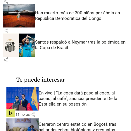
share
Han muerto más de 300 niños por ébola en
República Democrática del Congo
share
Santos respaldó a Neymar tras la polémica en
la Copa de Brasil
share
Te puede interesar
En vivo | “La coca dará paso al coco, al
cacao, al café”, anuncia presidente De la
Espriella en su posesión
share
hace 11 horas
Cerraron centro estético en Bogotá tras
hallar desechos biológicos y presuntas