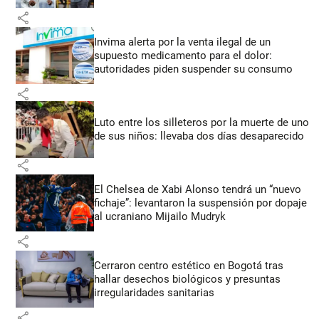
share
Invima alerta por la venta ilegal de un
supuesto medicamento para el dolor:
autoridades piden suspender su consumo
share
Luto entre los silleteros por la muerte de uno
de sus niños: llevaba dos días desaparecido
share
El Chelsea de Xabi Alonso tendrá un “nuevo
fichaje”: levantaron la suspensión por dopaje
al ucraniano Mijailo Mudryk
share
Cerraron centro estético en Bogotá tras
hallar desechos biológicos y presuntas
irregularidades sanitarias
share