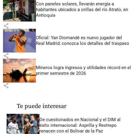
Con paneles solares, llevarán energía a
habitantes ubicados a orillas del río Atrato, en
Antioquia
share
Oficial: Yan Diomandé es nuevo jugador del
Real Madrid; conozca los detalles del traspaso
share
Mineros logra ingresos y utilidades récord en el
primer semestre de 2026
share
Te puede interesar
De cuestionados en Nacional y el DIM al
éxito internacional: Asprilla y Restrepo
renacen con el Bolívar de la Paz