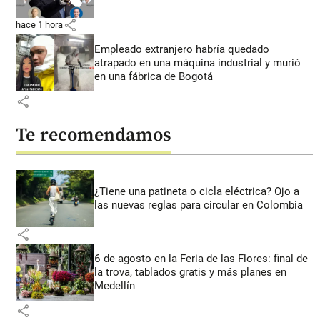
share
hace 1 hora
Empleado extranjero habría quedado
atrapado en una máquina industrial y murió
en una fábrica de Bogotá
share
Te recomendamos
¿Tiene una patineta o cicla eléctrica? Ojo a
las nuevas reglas para circular en Colombia
share
6 de agosto en la Feria de las Flores: final de
la trova, tablados gratis y más planes en
Medellín
share