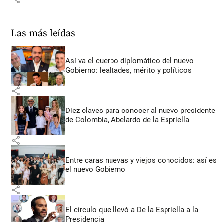
Las más leídas
Así va el cuerpo diplomático del nuevo
Gobierno: lealtades, mérito y políticos
share
Diez claves para conocer al nuevo presidente
de Colombia, Abelardo de la Espriella
share
Entre caras nuevas y viejos conocidos: así es
el nuevo Gobierno
share
El círculo que llevó a De la Espriella a la
Presidencia