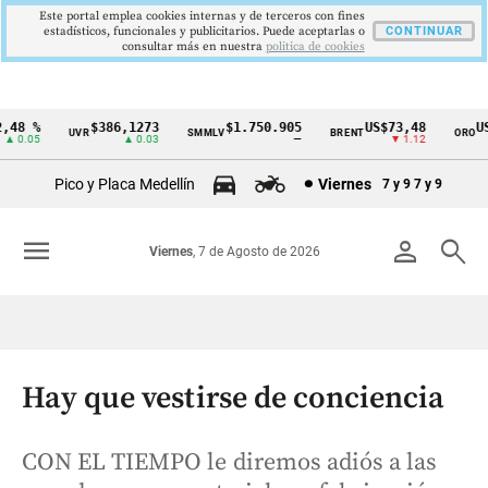
Este portal emplea cookies internas y de terceros con fines
estadísticos, funcionales y publicitarios. Puede aceptarlas o
CONTINUAR
consultar más en nuestra
politica de cookies
48 %
$386,1273
$1.750.905
US$73,48
US$
UVR
SMMLV
BRENT
ORO
Cintillo
 0.05
▲ 0.03
—
▼ 1.12
de
Pico y Placa Medellín
Viernes
7 y 9
7 y 9
indicadores
económicos
menu
person
search
Viernes
, 7 de Agosto de 2026
Colombia
Hay que vestirse de conciencia
CON EL TIEMPO le diremos adiós a las