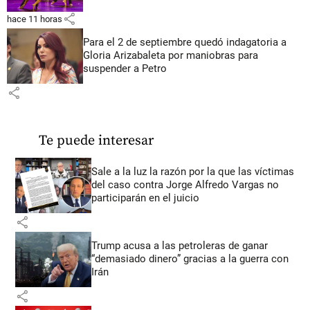
share
hace 11 horas
Para el 2 de septiembre quedó indagatoria a
Gloria Arizabaleta por maniobras para
suspender a Petro
share
Te puede interesar
Sale a la luz la razón por la que las víctimas
del caso contra Jorge Alfredo Vargas no
participarán en el juicio
share
Trump acusa a las petroleras de ganar
“demasiado dinero” gracias a la guerra con
Irán
share