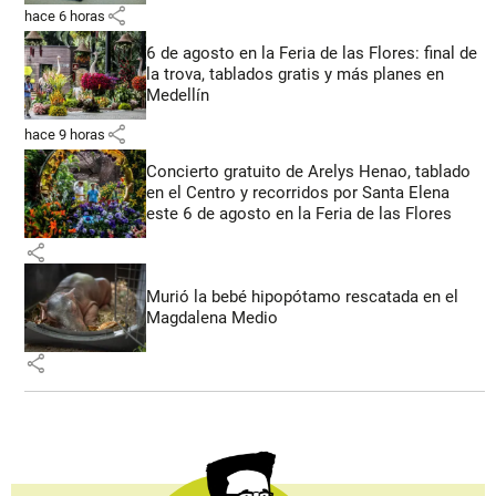
share
hace 6 horas
6 de agosto en la Feria de las Flores: final de
la trova, tablados gratis y más planes en
Medellín
share
hace 9 horas
Concierto gratuito de Arelys Henao, tablado
en el Centro y recorridos por Santa Elena
este 6 de agosto en la Feria de las Flores
share
Murió la bebé hipopótamo rescatada en el
Magdalena Medio
share