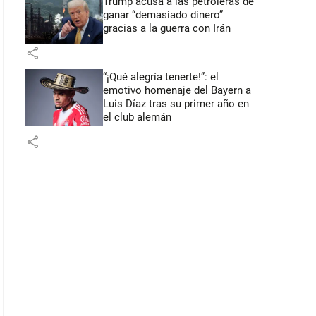
Trump acusa a las petroleras de
ganar “demasiado dinero”
gracias a la guerra con Irán
share
“¡Qué alegría tenerte!”: el
emotivo homenaje del Bayern a
Luis Díaz tras su primer año en
el club alemán
share