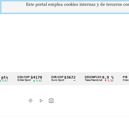
Este portal emplea cookies internas y de terceros con
$4178
$3672
9,9 %
USD/COP
EUR/COP
DESEMPLEO
PIB
Cintillo
Dólar Spot
Euro Spot
Tasa Nacional
Crec. Anual
▲ 0.42
—
▼ 0.30
de
indicadores
graphic_eq
play_arrow
photo_camera
económicos
Colombia