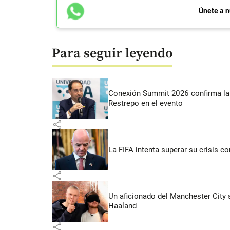
Únete a n
Para seguir leyendo
Conexión Summit 2026 confirma la 
Restrepo en el evento
share
La FIFA intenta superar su crisis co
share
Un aficionado del Manchester City s
Haaland
share