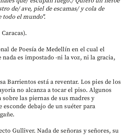
imales que/ escupan fuego./ Quiero un héroe
tro de/ ave, piel de escamas/ y cola de
e todo el mundo".
 Caracas).
nal de Poesía de Medellín en el cual el
 nada es impostado -ni la voz, ni la gracia,
a Barrientos está a reventar. Los pies de los
ayoría no alcanza a tocar el piso. Algunos
n sobre las piernas de sus madres y
se esconde debajo de un suéter para
egañe.
ecto Gulliver. Nada de señoras y señores, su