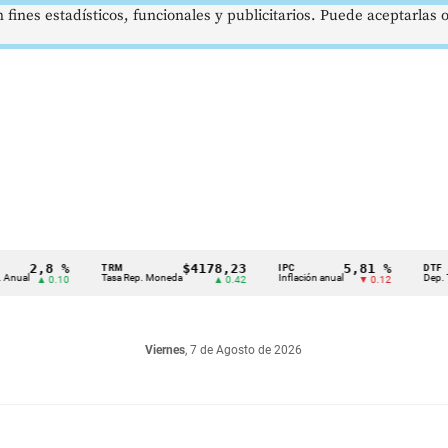
 fines estadísticos, funcionales y publicitarios. Puede aceptarlas
2,8 %
$4178,23
5,81 %
TRM
IPC
DTF
Tasa Rep. Moneda
Inflación anual
Dep. Término
▲ 0.10
▲ 0.42
▼ 0.12
Viernes
, 7 de Agosto de 2026