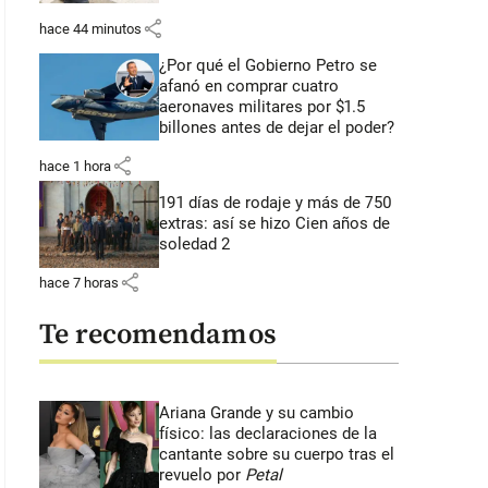
share
hace 44 minutos
¿Por qué el Gobierno Petro se
afanó en comprar cuatro
aeronaves militares por $1.5
billones antes de dejar el poder?
share
hace 1 hora
191 días de rodaje y más de 750
extras: así se hizo Cien años de
soledad 2
share
hace 7 horas
Te recomendamos
Ariana Grande y su cambio
físico: las declaraciones de la
cantante sobre su cuerpo tras el
revuelo por
Petal