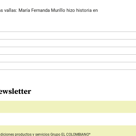
as vallas: María Fernanda Murillo hizo historia en
ewsletter
diciones productos y servicios
Grupo EL COLOMBIANO*