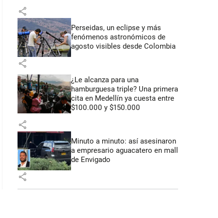
share
Perseidas, un eclipse y más
fenómenos astronómicos de
agosto visibles desde Colombia
share
¿Le alcanza para una
hamburguesa triple? Una primera
cita en Medellín ya cuesta entre
$100.000 y $150.000
share
Minuto a minuto: así asesinaron
a empresario aguacatero en mall
de Envigado
share