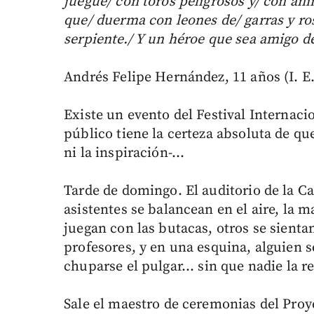
juegue/ con toros peligrosos y/ con an
que/ duerma con leones de/ garras y ros
serpiente./ Y un héroe que sea amigo d
Andrés Felipe Hernández, 11 años (I. E.
Existe un evento del Festival Internacio
público tiene la certeza absoluta de que
ni la inspiración-…
Tarde de domingo. El auditorio de la Cas
asistentes se balancean en el aire, la m
juegan con las butacas, otros se sienta
profesores, y en una esquina, alguien 
chuparse el pulgar... sin que nadie la r
Sale el maestro de ceremonias del Proy