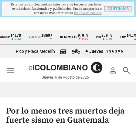
Este portal emplea cookies internas y de terceros con fines
estadísticos, funcionales y publicitarios. Puede aceptarlas o
CONTINUAR
consultar más en nuestra
politica de cookies
$4178
$3697
9,9 %
2,8 %
$4178,
/COP
EUR/COP
DESEMPLEO
PIB
TRM
Cintillo
▲ 0.42
—
▼ 0.30
▲ 0.10
▲ 0.
de
Pico y Placa Medellín
Jueves
3 y 6
3 y 6
indicadores
económicos
menu
person
search
Colombia
Jueves
, 6 de Agosto de 2026
Por lo menos tres muertos deja
fuerte sismo en Guatemala