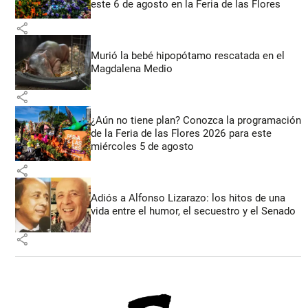
este 6 de agosto en la Feria de las Flores
share
Murió la bebé hipopótamo rescatada en el
Magdalena Medio
share
¿Aún no tiene plan? Conozca la programación
de la Feria de las Flores 2026 para este
miércoles 5 de agosto
share
Adiós a Alfonso Lizarazo: los hitos de una
vida entre el humor, el secuestro y el Senado
share