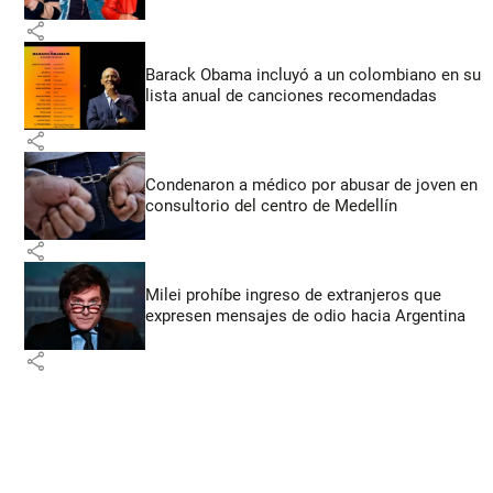
share
Barack Obama incluyó a un colombiano en su
lista anual de canciones recomendadas
share
Condenaron a médico por abusar de joven en
consultorio del centro de Medellín
share
Milei prohíbe ingreso de extranjeros que
expresen mensajes de odio hacia Argentina
share