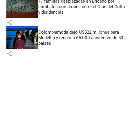
77 familias desplazadas en Briceño por
combates con drones entre el Clan del Golfo
y disidencias
share
Colombiamoda dejó US$22 millones para
Medellín y reunió a 65.000 asistentes de 53
países
share