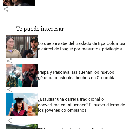
share
Te puede interesar
Lo que se sabe del traslado de Epa Colombia
a cárcel de Ibagué por presuntos privilegios
share
Paipa y Pasonva, así suenan los nuevos
géneros musicales hechos en Colombia
share
¿Estudiar una carrera tradicional o
convertirse en influencer? El nuevo dilema de
los jóvenes colombianos
share