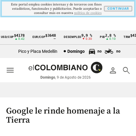
Este portal emplea cookies internas y de terceros con fines
estadísticos, funcionales y publicitarios. Puede aceptarlas o
CONTINUAR
consultar más en nuestra
politica de cookies
$4178
$3648
9,9 %
2,8 %
$417
SD/COP
EUR/COP
DESEMPLEO
PIB
TRM
Cintillo
▲ 0.42
—
▼ 0.30
▲ 0.10
▲
de
Pico y Placa Medellín
Domingo
no
no
indicadores
económicos
menu
person
search
Colombia
Domingo
, 9 de Agosto de 2026
Google le rinde homenaje a la
Tierra