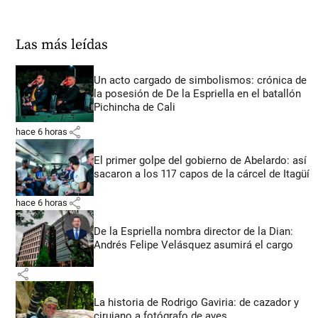
Las más leídas
Un acto cargado de simbolismos: crónica de
la posesión de De la Espriella en el batallón
Pichincha de Cali
share
hace 6 horas
El primer golpe del gobierno de Abelardo: así
sacaron a los 117 capos de la cárcel de Itagüí
share
hace 6 horas
De la Espriella nombra director de la Dian:
Andrés Felipe Velásquez asumirá el cargo
share
La historia de Rodrigo Gaviria: de cazador y
cirujano a fotógrafo de aves