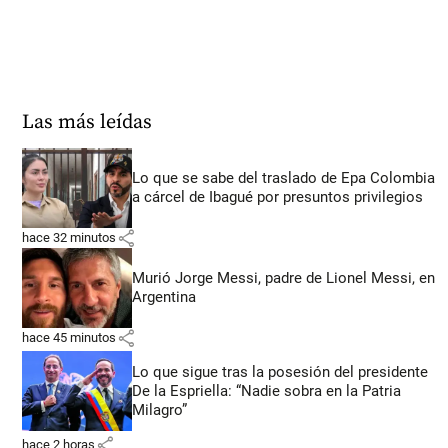
Las más leídas
Lo que se sabe del traslado de Epa Colombia
a cárcel de Ibagué por presuntos privilegios
share
hace 32 minutos
Murió Jorge Messi, padre de Lionel Messi, en
Argentina
share
hace 45 minutos
Lo que sigue tras la posesión del presidente
De la Espriella: “Nadie sobra en la Patria
Milagro”
share
hace 2 horas