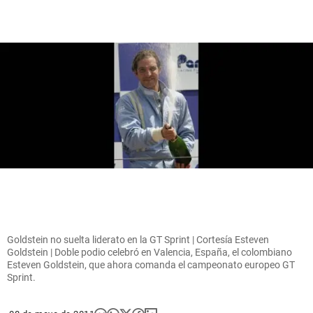
Goldstein no suelta liderato en la GT Sprint | Cortesía Esteven
Goldstein | Doble podio celebró en Valencia, España, el colombiano
Esteven Goldstein, que ahora comanda el campeonato europeo GT
Sprint.