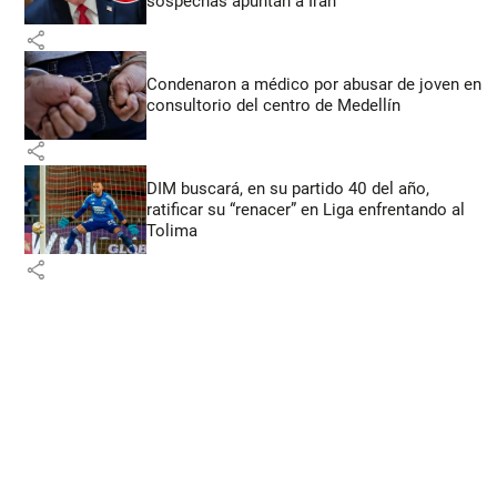
sospechas apuntan a Irán
share
Condenaron a médico por abusar de joven en
consultorio del centro de Medellín
share
DIM buscará, en su partido 40 del año,
ratificar su “renacer” en Liga enfrentando al
Tolima
share