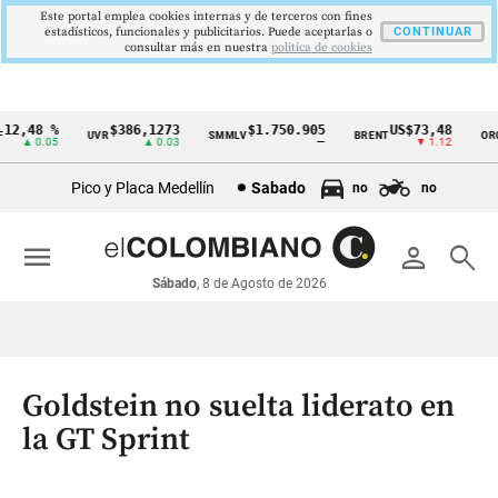
Este portal emplea cookies internas y de terceros con fines
estadísticos, funcionales y publicitarios. Puede aceptarlas o
CONTINUAR
consultar más en nuestra
politica de cookies
2,48 %
$386,1273
$1.750.905
US$73,48
U
UVR
SMMLV
BRENT
ORO
Cintillo
▲ 0.05
▲ 0.03
—
▼ 1.12
de
Pico y Placa Medellín
Sabado
no
no
indicadores
económicos
menu
person
search
Colombia
Sábado
, 8 de Agosto de 2026
Goldstein no suelta liderato en
la GT Sprint