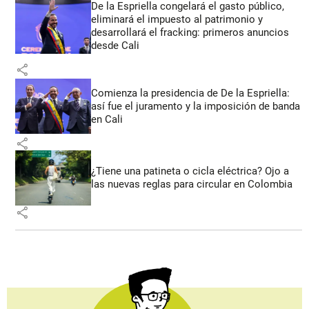
De la Espriella congelará el gasto público,
eliminará el impuesto al patrimonio y
desarrollará el fracking: primeros anuncios
desde Cali
share
Comienza la presidencia de De la Espriella:
así fue el juramento y la imposición de banda
en Cali
share
¿Tiene una patineta o cicla eléctrica? Ojo a
las nuevas reglas para circular en Colombia
share