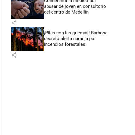
Condenaron a médico por
abusar de joven en consultorio
del centro de Medellín
share
¡Pilas con las quemas! Barbosa
decretó alerta naranja por
incendios forestales
share