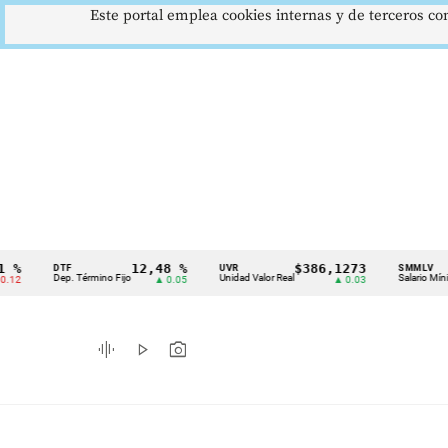
Este portal emplea cookies internas y de terceros con
12,48 %
$386,1273
$1
DTF
UVR
SMMLV
Cintillo
Dep. Término Fijo
Unidad Valor Real
Salario Mínimo
▲ 0.05
▲ 0.03
de
indicadores
graphic_eq
play_arrow
photo_camera
económicos
Colombia