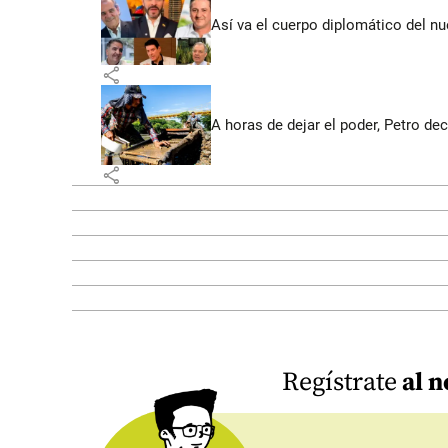
Así va el cuerpo diplomático del nu
share
A horas de dejar el poder, Petro dec
share
Regístrate
al n