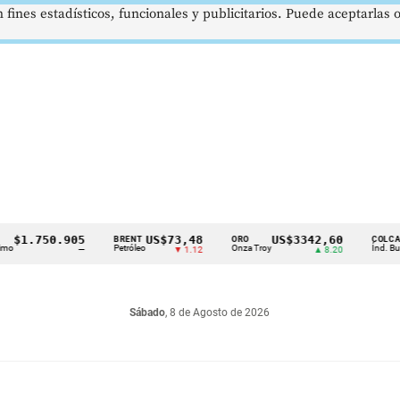
 fines estadísticos, funcionales y publicitarios. Puede aceptarlas
.750.905
US$73,48
US$3342,60
16
BRENT
ORO
COLCAP
Petróleo
Onza Troy
Índ. Bursátil
—
▼ 1.12
▲ 8.20
Sábado
, 8 de Agosto de 2026