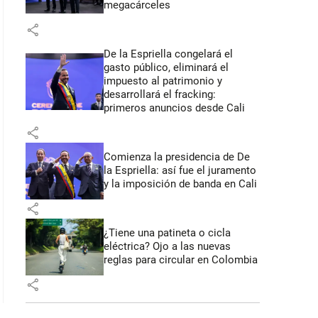
megacárceles
share
De la Espriella congelará el
gasto público, eliminará el
impuesto al patrimonio y
desarrollará el fracking:
primeros anuncios desde Cali
share
Comienza la presidencia de De
la Espriella: así fue el juramento
y la imposición de banda en Cali
share
¿Tiene una patineta o cicla
eléctrica? Ojo a las nuevas
reglas para circular en Colombia
share