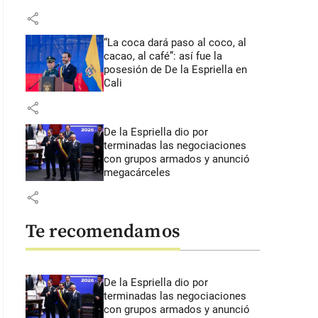
share
“La coca dará paso al coco, al
cacao, al café”: así fue la
posesión de De la Espriella en
Cali
share
De la Espriella dio por
terminadas las negociaciones
con grupos armados y anunció
megacárceles
share
Te recomendamos
De la Espriella dio por
terminadas las negociaciones
con grupos armados y anunció