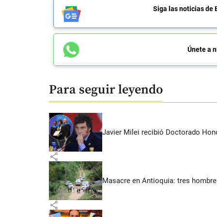
Siga las noticias 
Únete a n
Para seguir leyendo
Javier Milei recibió Doctorado Hon
share
Masacre en Antioquia: tres hombres
share