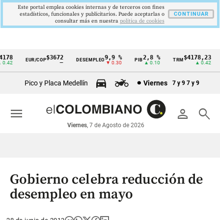
Este portal emplea cookies internas y de terceros con fines
estadísticos, funcionales y publicitarios. Puede aceptarlas o
CONTINUAR
consultar más en nuestra
politica de cookies
178
$3672
9,9 %
2,8 %
$4178,23
EUR/COP
DESEMPLEO
PIB
TRM
Cintillo
.42
—
▼ 0.30
▲ 0.10
▲ 0.42
de
Pico y Placa Medellín
Viernes
7 y 9
7 y 9
indicadores
económicos
menu
person
search
Colombia
Viernes
, 7 de Agosto de 2026
Gobierno celebra reducción de
desempleo en mayo