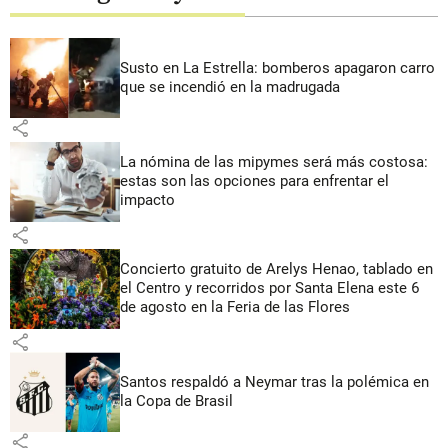
Susto en La Estrella: bomberos apagaron carro
que se incendió en la madrugada
share
La nómina de las mipymes será más costosa:
estas son las opciones para enfrentar el
impacto
share
Concierto gratuito de Arelys Henao, tablado en
el Centro y recorridos por Santa Elena este 6
de agosto en la Feria de las Flores
share
Santos respaldó a Neymar tras la polémica en
la Copa de Brasil
share