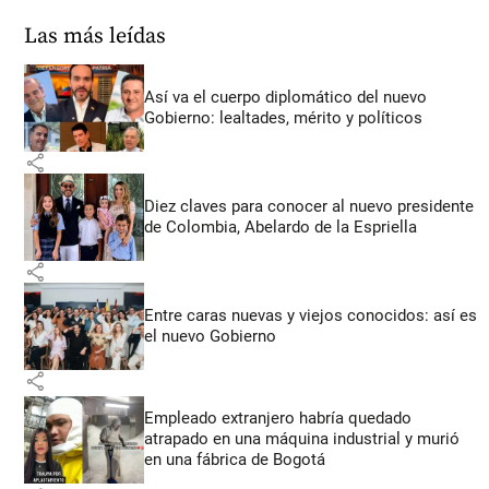
Las más leídas
Así va el cuerpo diplomático del nuevo
Gobierno: lealtades, mérito y políticos
share
Diez claves para conocer al nuevo presidente
de Colombia, Abelardo de la Espriella
share
Entre caras nuevas y viejos conocidos: así es
el nuevo Gobierno
share
Empleado extranjero habría quedado
atrapado en una máquina industrial y murió
en una fábrica de Bogotá