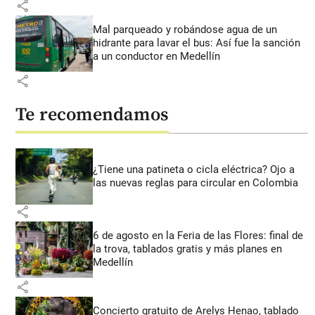
share
Mal parqueado y robándose agua de un
hidrante para lavar el bus: Así fue la sanción
a un conductor en Medellín
share
Te recomendamos
¿Tiene una patineta o cicla eléctrica? Ojo a
las nuevas reglas para circular en Colombia
share
6 de agosto en la Feria de las Flores: final de
la trova, tablados gratis y más planes en
Medellín
share
Concierto gratuito de Arelys Henao, tablado