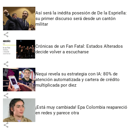
Así será la inédita posesión de De la Espriella:
su primer discurso será desde un cantón
militar
share
Crónicas de un Fan Fatal: Estados Alterados
decide volver a escucharse
share
Nequi revela su estrategia con IA: 80% de
atención automatizada y cartera de crédito
multiplicada por diez
share
¡Está muy cambiada! Epa Colombia reapareció
en redes y parece otra
share