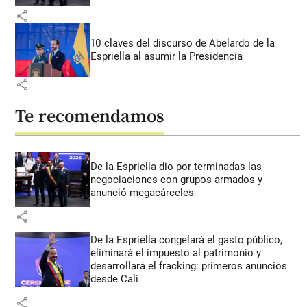
share
10 claves del discurso de Abelardo de la
Espriella al asumir la Presidencia
share
Te recomendamos
De la Espriella dio por terminadas las
negociaciones con grupos armados y
anunció megacárceles
share
De la Espriella congelará el gasto público,
eliminará el impuesto al patrimonio y
desarrollará el fracking: primeros anuncios
desde Cali
share