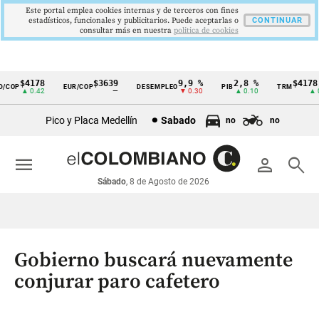
Este portal emplea cookies internas y de terceros con fines
estadísticos, funcionales y publicitarios. Puede aceptarlas o
CONTINUAR
consultar más en nuestra
politica de cookies
$4178
$3639
9,9 %
2,8 %
$4178,2
COP
EUR/COP
DESEMPLEO
PIB
TRM
Cintillo
▲ 0.42
—
▼ 0.30
▲ 0.10
▲ 0.4
de
Pico y Placa Medellín
Sabado
no
no
indicadores
económicos
menu
person
search
Colombia
Sábado
, 8 de Agosto de 2026
Gobierno buscará nuevamente
conjurar paro cafetero