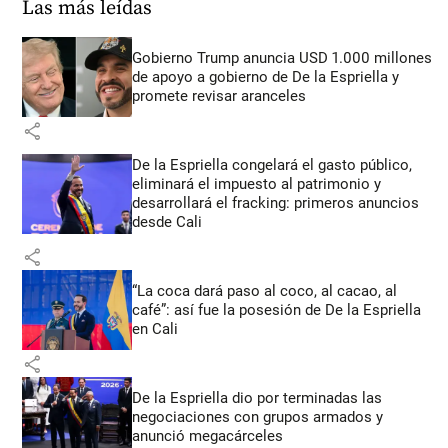
Las más leídas
Gobierno Trump anuncia USD 1.000 millones
de apoyo a gobierno de De la Espriella y
promete revisar aranceles
share
De la Espriella congelará el gasto público,
eliminará el impuesto al patrimonio y
desarrollará el fracking: primeros anuncios
desde Cali
share
“La coca dará paso al coco, al cacao, al
café”: así fue la posesión de De la Espriella
en Cali
share
De la Espriella dio por terminadas las
negociaciones con grupos armados y
anunció megacárceles