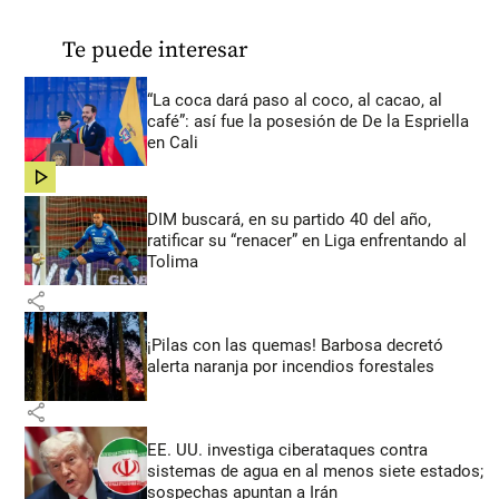
Te puede interesar
“La coca dará paso al coco, al cacao, al
café”: así fue la posesión de De la Espriella
en Cali
share
DIM buscará, en su partido 40 del año,
ratificar su “renacer” en Liga enfrentando al
Tolima
share
¡Pilas con las quemas! Barbosa decretó
alerta naranja por incendios forestales
share
EE. UU. investiga ciberataques contra
sistemas de agua en al menos siete estados;
sospechas apuntan a Irán