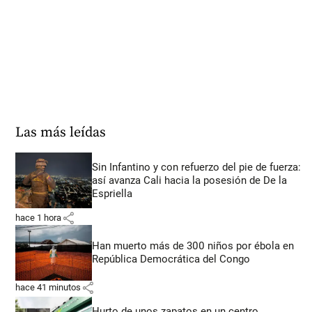
Las más leídas
Sin Infantino y con refuerzo del pie de fuerza:
así avanza Cali hacia la posesión de De la
Espriella
share
hace 1 hora
Han muerto más de 300 niños por ébola en
República Democrática del Congo
share
hace 41 minutos
Hurto de unos zapatos en un centro