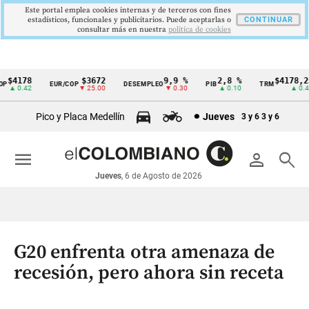
Este portal emplea cookies internas y de terceros con fines
estadísticos, funcionales y publicitarios. Puede aceptarlas o
CONTINUAR
consultar más en nuestra
politica de cookies
4178
$3672
9,9 %
2,8 %
$4178,23
EUR/COP
DESEMPLEO
PIB
TRM
Cintillo
▲ 0.42
▼ 25.00
▼ 0.30
▲ 0.10
▲ 0.42
de
Pico y Placa Medellín
Jueves
3 y 6
3 y 6
indicadores
económicos
menu
person
search
Colombia
Jueves
, 6 de Agosto de 2026
G20 enfrenta otra amenaza de
recesión, pero ahora sin receta