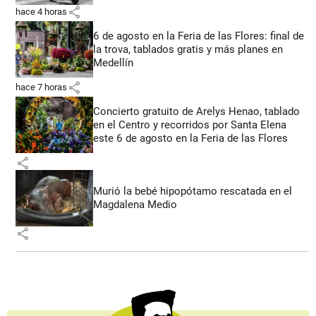
share
hace 4 horas
6 de agosto en la Feria de las Flores: final de
la trova, tablados gratis y más planes en
Medellín
share
hace 7 horas
Concierto gratuito de Arelys Henao, tablado
en el Centro y recorridos por Santa Elena
este 6 de agosto en la Feria de las Flores
share
Murió la bebé hipopótamo rescatada en el
Magdalena Medio
share