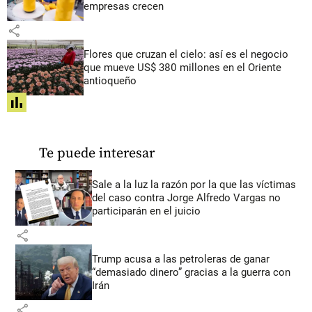
empresas crecen
share
Flores que cruzan el cielo: así es el negocio
que mueve US$ 380 millones en el Oriente
antioqueño
share
Te puede interesar
Sale a la luz la razón por la que las víctimas
del caso contra Jorge Alfredo Vargas no
participarán en el juicio
share
Trump acusa a las petroleras de ganar
“demasiado dinero” gracias a la guerra con
Irán
share