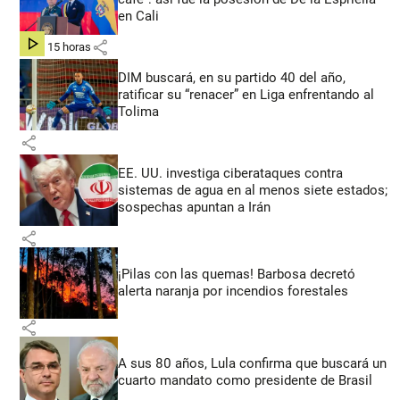
en Cali
share
hace 15 horas
DIM buscará, en su partido 40 del año,
ratificar su “renacer” en Liga enfrentando al
Tolima
share
EE. UU. investiga ciberataques contra
sistemas de agua en al menos siete estados;
sospechas apuntan a Irán
share
¡Pilas con las quemas! Barbosa decretó
alerta naranja por incendios forestales
share
A sus 80 años, Lula confirma que buscará un
cuarto mandato como presidente de Brasil