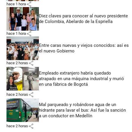
share
hace 1 hora
Diez claves para conocer al nuevo presidente
de Colombia, Abelardo de la Espriella
share
hace 1 hora
Entre caras nuevas y viejos conocidos: así es
el nuevo Gobierno
share
hace 2 horas
Empleado extranjero habría quedado
atrapado en una máquina industrial y murió
en una fábrica de Bogotá
share
hace 2 horas
Mal parqueado y robándose agua de un
hidrante para lavar el bus: Así fue la sanción
a un conductor en Medellín
share
hace 2 horas