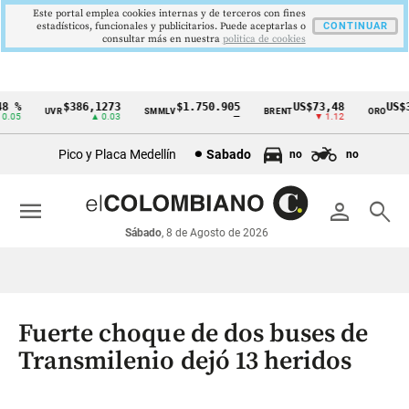
Este portal emplea cookies internas y de terceros con fines
estadísticos, funcionales y publicitarios. Puede aceptarlas o
CONTINUAR
consultar más en nuestra
politica de cookies
 %
$386,1273
$1.750.905
US$73,48
US$33
UVR
SMMLV
BRENT
ORO
Cintillo
05
▲ 0.03
—
▼ 1.12
de
Pico y Placa Medellín
Sabado
no
no
indicadores
económicos
menu
person
search
Colombia
Sábado
, 8 de Agosto de 2026
Fuerte choque de dos buses de
Transmilenio dejó 13 heridos