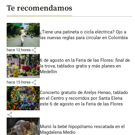
Te recomendamos
¿Tiene una patineta o cicla eléctrica? Ojo a
las nuevas reglas para circular en Colombia
share
hace 12 horas
6 de agosto en la Feria de las Flores: final de
la trova, tablados gratis y más planes en
Medellín
share
hace 15 horas
Concierto gratuito de Arelys Henao, tablado
en el Centro y recorridos por Santa Elena
este 6 de agosto en la Feria de las Flores
share
Murió la bebé hipopótamo rescatada en el
Magdalena Medio