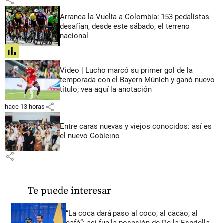
Arranca la Vuelta a Colombia: 153 pedalistas
desafían, desde este sábado, el terreno
nacional
share
Video | Lucho marcó su primer gol de la
temporada con el Bayern Múnich y ganó nuevo
título; vea aquí la anotación
share
hace 13 horas
Entre caras nuevas y viejos conocidos: así es
el nuevo Gobierno
share
Te puede interesar
“La coca dará paso al coco, al cacao, al
café”: así fue la posesión de De la Espriella