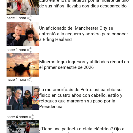
Luto entre los silleteros por la muerte de uno
de sus niños: llevaba dos días desaparecido
share
hace 1 hora
Un aficionado del Manchester City se
enfrentó a la ceguera y sordera para conocer
a Erling Haaland
share
hace 1 hora
Mineros logra ingresos y utilidades récord en
el primer semestre de 2026
share
hace 1 hora
La metamorfosis de Petro: así cambió su
físico en cuatro años con cabello, estilo y
retoques que marcaron su paso por la
Presidencia
share
hace 4 horas
¿Tiene una patineta o cicla eléctrica? Ojo a