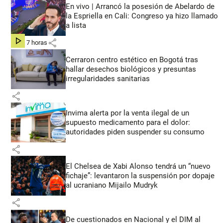
En vivo | Arrancó la posesión de Abelardo de
la Espriella en Cali: Congreso ya hizo llamado
a lista
share
hace 7 horas
Cerraron centro estético en Bogotá tras
hallar desechos biológicos y presuntas
irregularidades sanitarias
share
Invima alerta por la venta ilegal de un
supuesto medicamento para el dolor:
autoridades piden suspender su consumo
share
El Chelsea de Xabi Alonso tendrá un “nuevo
fichaje”: levantaron la suspensión por dopaje
al ucraniano Mijailo Mudryk
share
De cuestionados en Nacional y el DIM al