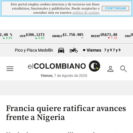
Este portal emplea cookies internas y de terceros con fines
estadísticos, funcionales y publicitarios. Puede aceptarlas o
CONTINUAR
consultar más en nuestra
politica de cookies
48 %
$386,1273
$1.750.905
US$73,48
US$
UVR
SMMLV
BRENT
ORO
Cintillo
 0.05
▲ 0.03
—
▼ 1.12
de
Pico y Placa Medellín
Viernes
7 y 9
7 y 9
indicadores
económicos
menu
person
search
Colombia
Viernes
, 7 de Agosto de 2026
Francia quiere ratificar avances
frente a Nigeria