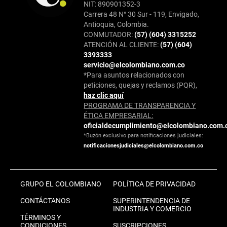
NIT: 890901352-3
Carrera 48 N° 30 Sur - 119, Envigado,
Antioquia, Colombia.
CONMUTADOR:
(57) (604) 3315252
ATENCIÓN AL CLIENTE:
(57) (604)
3393333
servicio@elcolombiano.com.co
*Para asuntos relacionados con
peticiones, quejas y reclamos (PQR),
haz clic aquí
PROGRAMA DE TRANSPARENCIA Y
ÉTICA EMPRESARIAL:
oficialdecumplimiento@elcolombiano.com.
*Buzón exclusivo para notificaciones judiciales:
notificacionesjudiciales@elcolombiano.com.co
GRUPO EL COLOMBIANO
POLÍTICA DE PRIVACIDAD
CONTÁCTANOS
SUPERINTENDENCIA DE
INDUSTRIA Y COMERCIO
TÉRMINOS Y
CONDICIONES
SUSCRIPCIONES