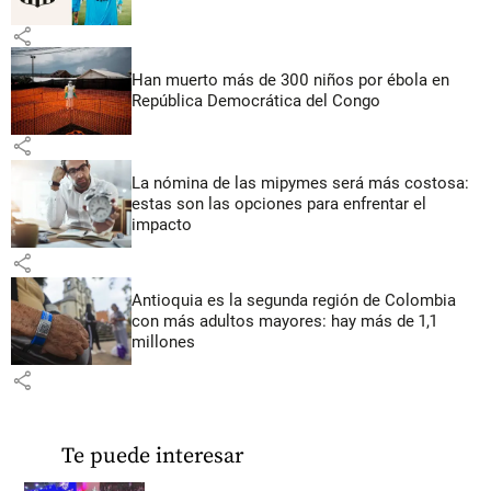
share
Han muerto más de 300 niños por ébola en
República Democrática del Congo
share
La nómina de las mipymes será más costosa:
estas son las opciones para enfrentar el
impacto
share
Antioquia es la segunda región de Colombia
con más adultos mayores: hay más de 1,1
millones
share
Te puede interesar