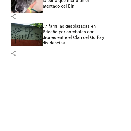
la perra que murió en el
atentado del Eln
share
77 familias desplazadas en
Briceño por combates con
drones entre el Clan del Golfo y
disidencias
share