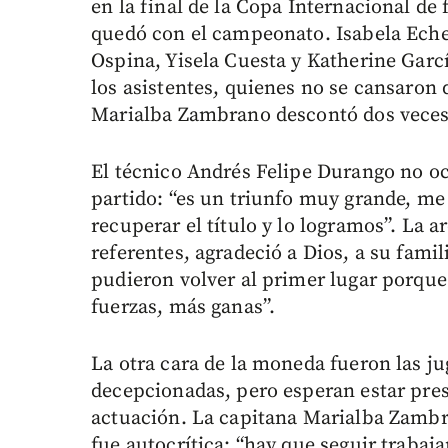
en la final de la Copa Internacional de 
quedó con el campeonato. Isabela Echev
Ospina, Yisela Cuesta y Katherine Garc
los asistentes, quienes no se cansaron 
Marialba Zambrano descontó dos veces p
El técnico Andrés Felipe Durango no oc
partido: “es un triunfo muy grande, me
recuperar el título y lo logramos”. La 
referentes, agradeció a Dios, a su fami
pudieron volver al primer lugar porq
fuerzas, más ganas”.
La otra cara de la moneda fueron las j
decepcionadas, pero esperan estar pre
actuación. La capitana Marialba Zambr
fue autocrítica: “hay que seguir trabaj