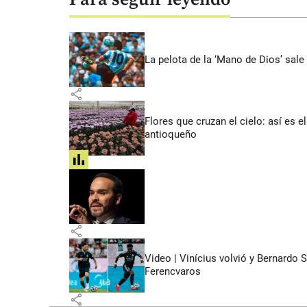
La pelota de la ‘Mano de Dios’ sale
share
Flores que cruzan el cielo: así es
antioqueño
share
share
Video | Vinícius volvió y Bernardo 
Ferencvaros
share