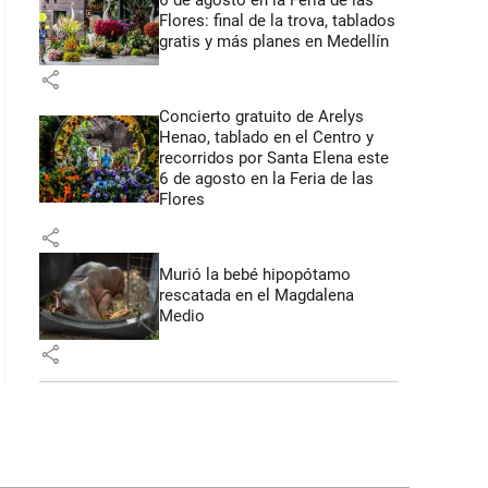
6 de agosto en la Feria de las
Flores: final de la trova, tablados
gratis y más planes en Medellín
share
Concierto gratuito de Arelys
Henao, tablado en el Centro y
recorridos por Santa Elena este
6 de agosto en la Feria de las
Flores
share
Murió la bebé hipopótamo
rescatada en el Magdalena
Medio
share