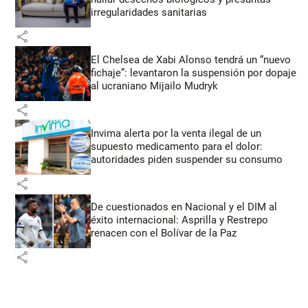
irregularidades sanitarias
share
El Chelsea de Xabi Alonso tendrá un “nuevo
fichaje”: levantaron la suspensión por dopaje
al ucraniano Mijailo Mudryk
share
Invima alerta por la venta ilegal de un
supuesto medicamento para el dolor:
autoridades piden suspender su consumo
share
De cuestionados en Nacional y el DIM al
éxito internacional: Asprilla y Restrepo
renacen con el Bolívar de la Paz
share