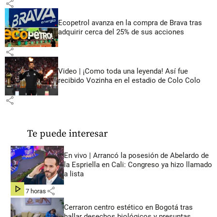
share
Ecopetrol avanza en la compra de Brava tras
adquirir cerca del 25% de sus acciones
share
Video | ¡Como toda una leyenda! Así fue
recibido Vozinha en el estadio de Colo Colo
share
Te puede interesar
En vivo | Arrancó la posesión de Abelardo de
la Espriella en Cali: Congreso ya hizo llamado
a lista
share
hace 7 horas
Cerraron centro estético en Bogotá tras
hallar desechos biológicos y presuntas