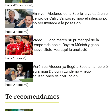
share
hace 42 minutos
En vivo | Abelardo de la Espriella ya está en el
centro de Cali y Santos rompió el silencio por
no ser invitado a la posesión
share
hace 3 horas
Video | Lucho marcó su primer gol de la
temporada con el Bayern Múnich y ganó
nuevo título; vea aquí la anotación
share
hace 1 hora
Verónica Alcocer ya llegó a Suecia: la recibió
su amiga DJ Gunn Lundemo y negó
acusaciones de corrupción
share
hace 2 horas
Te recomendamos