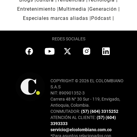
Entretenimiento
Multimedia
Generación
Especiales marcas aliadas
Pódcast
REDES SOCIALES
COPYRIGHT © 2026 EL COLOMBIANO
S.A.S
NIT: 890901352-3
Carrera 48 N° 30 Sur - 119, Envigado,
Antioquia, Colombia.
CONMUTADOR:
(57) (604) 3315252
ATENCIÓN AL CLIENTE:
(57) (604)
3393333
servicio@elcolombiano.com.co
*Para asuntos relacionados con