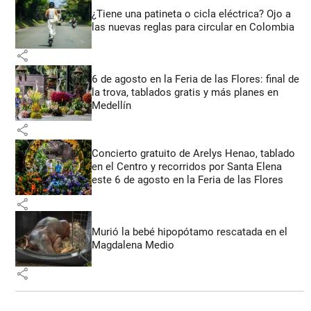
¿Tiene una patineta o cicla eléctrica? Ojo a
las nuevas reglas para circular en Colombia
share
6 de agosto en la Feria de las Flores: final de
la trova, tablados gratis y más planes en
Medellín
share
Concierto gratuito de Arelys Henao, tablado
en el Centro y recorridos por Santa Elena
este 6 de agosto en la Feria de las Flores
share
Murió la bebé hipopótamo rescatada en el
Magdalena Medio
share