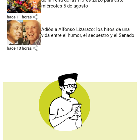
de la Feria de las Flores 2026 para este
miércoles 5 de agosto
share
hace 11 horas
Adiós a Alfonso Lizarazo: los hitos de una
vida entre el humor, el secuestro y el Senado
share
hace 13 horas