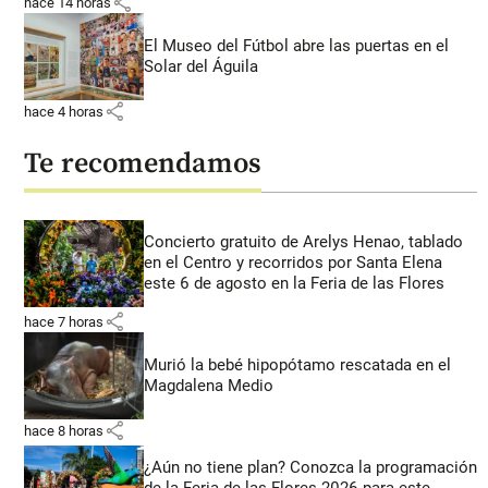
share
hace 14 horas
El Museo del Fútbol abre las puertas en el
Solar del Águila
share
hace 4 horas
Te recomendamos
Concierto gratuito de Arelys Henao, tablado
en el Centro y recorridos por Santa Elena
este 6 de agosto en la Feria de las Flores
share
hace 7 horas
Murió la bebé hipopótamo rescatada en el
Magdalena Medio
share
hace 8 horas
¿Aún no tiene plan? Conozca la programación