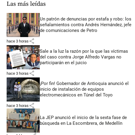
Las más leídas
Un patrón de denuncias por estafa y robo: los
señalamientos contra Andrés Hernández, jefe
de comunicaciones de Petro
share
hace 3 horas
Sale a la luz la razón por la que las víctimas
del caso contra Jorge Alfredo Vargas no
participarán en el juicio
share
hace 3 horas
¡Por fin! Gobernador de Antioquia anunció el
inicio de instalación de equipos
electromecánicos en Túnel del Toyo
share
hace 3 horas
La JEP anunció el inicio de la sexta fase de
búsqueda en La Escombrera, de Medellín