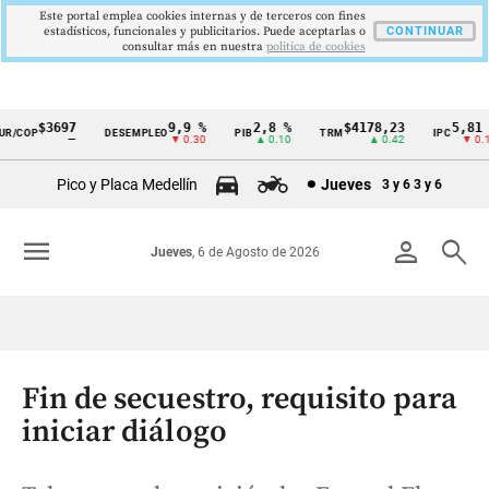
Este portal emplea cookies internas y de terceros con fines
estadísticos, funcionales y publicitarios. Puede aceptarlas o
CONTINUAR
consultar más en nuestra
politica de cookies
$3697
9,9 %
2,8 %
$4178,23
5,81 %
/COP
DESEMPLEO
PIB
TRM
IPC
Cintillo
—
▼ 0.30
▲ 0.10
▲ 0.42
▼ 0.12
de
Pico y Placa Medellín
Jueves
3 y 6
3 y 6
indicadores
económicos
menu
person
search
Jueves
, 6 de Agosto de 2026
Colombia
Fin de secuestro, requisito para
iniciar diálogo