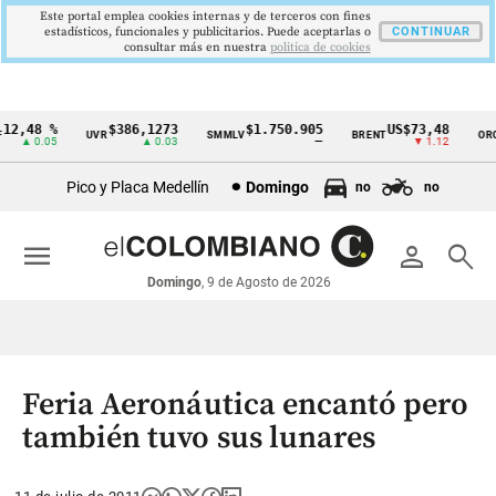
Este portal emplea cookies internas y de terceros con fines
estadísticos, funcionales y publicitarios. Puede aceptarlas o
CONTINUAR
consultar más en nuestra
politica de cookies
2,48 %
$386,1273
$1.750.905
US$73,48
U
UVR
SMMLV
BRENT
ORO
Cintillo
▲ 0.05
▲ 0.03
—
▼ 1.12
de
Pico y Placa Medellín
Domingo
no
no
indicadores
económicos
menu
person
search
Colombia
Domingo
, 9 de Agosto de 2026
Feria Aeronáutica encantó pero
también tuvo sus lunares