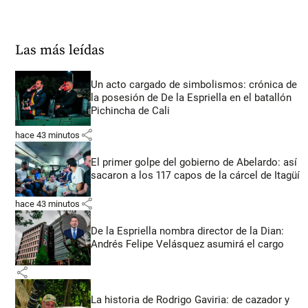
Las más leídas
Un acto cargado de simbolismos: crónica de
la posesión de De la Espriella en el batallón
Pichincha de Cali
share
hace 43 minutos
El primer golpe del gobierno de Abelardo: así
sacaron a los 117 capos de la cárcel de Itagüí
share
hace 43 minutos
De la Espriella nombra director de la Dian:
Andrés Felipe Velásquez asumirá el cargo
share
La historia de Rodrigo Gaviria: de cazador y