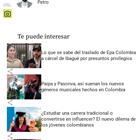
Petro
share
Te puede interesar
Lo que se sabe del traslado de Epa Colombia
a cárcel de Ibagué por presuntos privilegios
share
Paipa y Pasonva, así suenan los nuevos
géneros musicales hechos en Colombia
share
¿Estudiar una carrera tradicional o
convertirse en influencer? El nuevo dilema de
los jóvenes colombianos
share