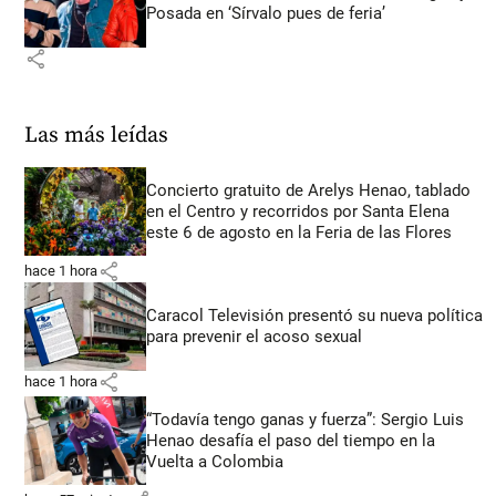
Posada en ‘Sírvalo pues de feria’
share
Las más leídas
Concierto gratuito de Arelys Henao, tablado
en el Centro y recorridos por Santa Elena
este 6 de agosto en la Feria de las Flores
share
hace 1 hora
Caracol Televisión presentó su nueva política
para prevenir el acoso sexual
share
hace 1 hora
“Todavía tengo ganas y fuerza”: Sergio Luis
Henao desafía el paso del tiempo en la
Vuelta a Colombia