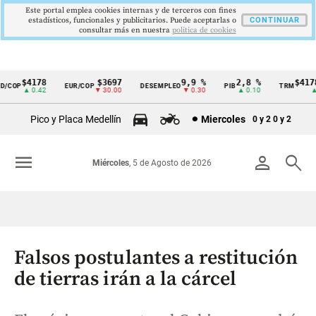
Este portal emplea cookies internas y de terceros con fines
estadísticos, funcionales y publicitarios. Puede aceptarlas o
CONTINUAR
consultar más en nuestra
politica de cookies
$4178
$3697
9,9 %
2,8 %
$4178,
COP
EUR/COP
DESEMPLEO
PIB
TRM
Cintillo
▲ 0.42
▼ 30.00
▼ 0.30
▲ 0.10
▲ 0.
de
Pico y Placa Medellín
Miercoles
0 y 2
0 y 2
indicadores
económicos
menu
person
search
Miércoles
, 5 de Agosto de 2026
Colombia
Falsos postulantes a restitución
de tierras irán a la cárcel