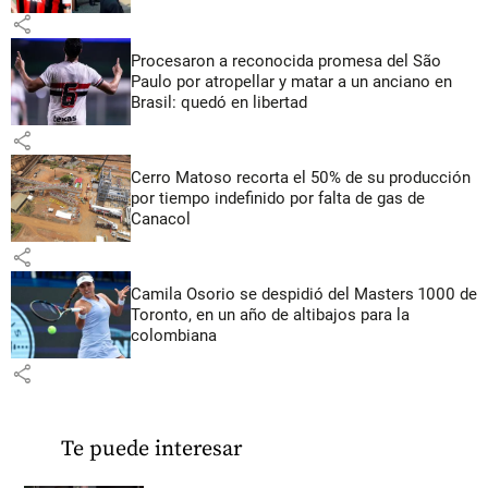
share
Procesaron a reconocida promesa del São
Paulo por atropellar y matar a un anciano en
Brasil: quedó en libertad
share
Cerro Matoso recorta el 50% de su producción
por tiempo indefinido por falta de gas de
Canacol
share
Camila Osorio se despidió del Masters 1000 de
Toronto, en un año de altibajos para la
colombiana
share
Te puede interesar