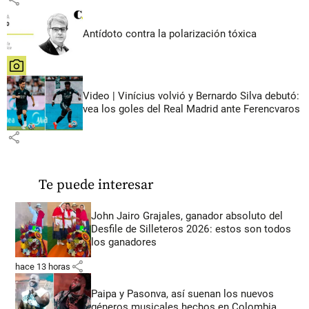
Antídoto contra la polarización tóxica
share
Video | Vinícius volvió y Bernardo Silva debutó:
vea los goles del Real Madrid ante Ferencvaros
share
Te puede interesar
John Jairo Grajales, ganador absoluto del
Desfile de Silleteros 2026: estos son todos
los ganadores
share
hace 13 horas
Paipa y Pasonva, así suenan los nuevos
géneros musicales hechos en Colombia