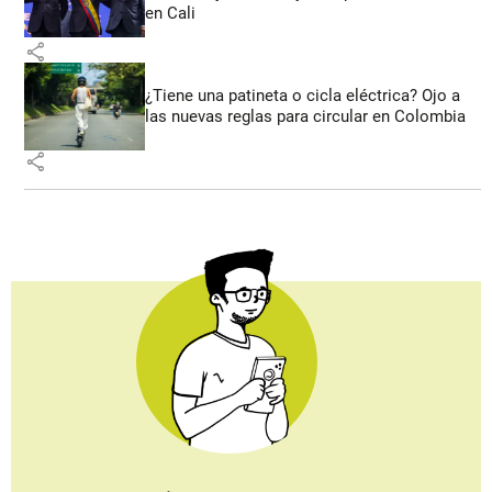
en Cali
share
¿Tiene una patineta o cicla eléctrica? Ojo a
las nuevas reglas para circular en Colombia
share