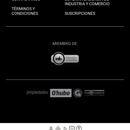
INDUSTRIA Y COMERCIO
TÉRMINOS Y
CONDICIONES
SUSCRIPCIONES
MIEMBRO DE:
person
graphic_eq
play_arrow
photo_camera
account_circle