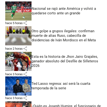
Nacional se rajó ante América y volvió a
quedarse corto ante un grande
share
hace 5 horas
Otro golpe a grupos ilegales: confirman
muerte de alias Ruso, cabecilla de
disidencias de Iván Mordisco en el Meta
share
hace 2 horas
Esta es la historia de Jhon Jairo Grajales,
ganador absoluto del Desfile de Silleteros
2026
share
hace 3 horas
Ted Lasso regresa: así será la cuarta
temporada de la serie
share
hace 3 horas
¿Quién es Joseph Humire, el funcionario de