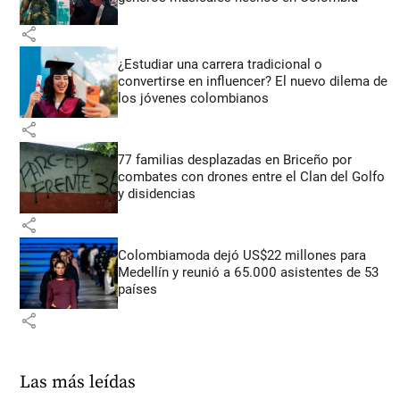
share
¿Estudiar una carrera tradicional o
convertirse en influencer? El nuevo dilema de
los jóvenes colombianos
share
77 familias desplazadas en Briceño por
combates con drones entre el Clan del Golfo
y disidencias
share
Colombiamoda dejó US$22 millones para
Medellín y reunió a 65.000 asistentes de 53
países
share
Las más leídas