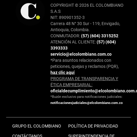
COPYRIGHT © 2026 EL COLOMBIANO
S.A.S
NIT: 890901352-3
Carrera 48 N° 30 Sur - 119, Envigado,
Antioquia, Colombia.
CONMUTADOR:
(57) (604) 3315252
ATENCIÓN AL CLIENTE:
(57) (604)
3393333
servicio@elcolombiano.com.co
*Para asuntos relacionados con
peticiones, quejas y reclamos (PQR),
haz clic aquí
PROGRAMA DE TRANSPARENCIA Y
ÉTICA EMPRESARIAL:
oficialdecumplimiento@elcolombiano.com.
*Buzón exclusivo para notificaciones judiciales:
notificacionesjudiciales@elcolombiano.com.co
GRUPO EL COLOMBIANO
POLÍTICA DE PRIVACIDAD
CONTÁCTANOS
SUPERINTENDENCIA DE