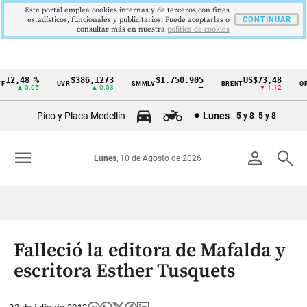
Este portal emplea cookies internas y de terceros con fines
estadísticos, funcionales y publicitarios. Puede aceptarlas o
CONTINUAR
consultar más en nuestra
politica de cookies
12,48 %
$386,1273
$1.750.905
US$73,48
UVR
SMMLV
BRENT
ORO
Cintillo
▲ 0.05
▲ 0.03
—
▼ 1.12
de
Pico y Placa Medellín
Lunes
5 y 8
5 y 8
indicadores
económicos
menu
person
search
Lunes
, 10 de Agosto de 2026
Colombia
Falleció la editora de Mafalda y
escritora Esther Tusquets